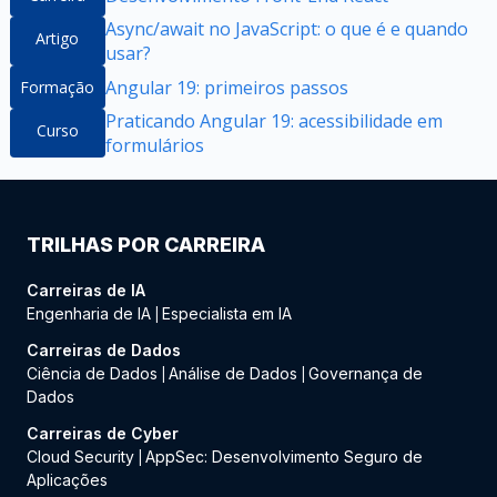
Async/await no JavaScript: o que é e quando
Artigo
usar?
Angular 19: primeiros passos
Formação
Praticando Angular 19: acessibilidade em
Curso
formulários
TRILHAS POR CARREIRA
Carreiras de IA
Engenharia de IA
Especialista em IA
|
Carreiras de Dados
Ciência de Dados
Análise de Dados
Governança de
|
|
Dados
Carreiras de Cyber
Cloud Security
AppSec: Desenvolvimento Seguro de
|
Aplicações