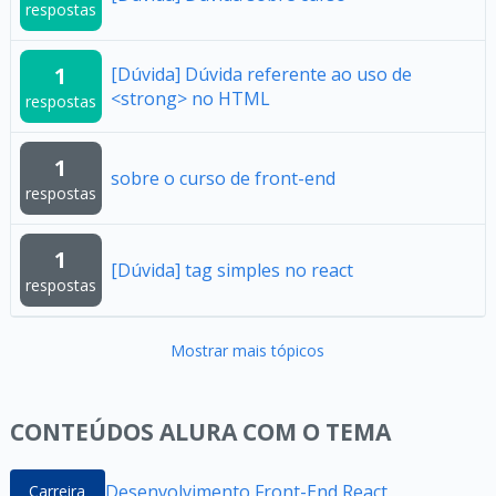
respostas
1
[Dúvida] Dúvida referente ao uso de
<strong> no HTML
respostas
1
sobre o curso de front-end
respostas
1
[Dúvida] tag simples no react
respostas
Mostrar mais tópicos
CONTEÚDOS ALURA COM O TEMA
Desenvolvimento Front-End React
Carreira