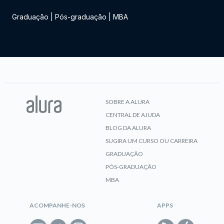
Graduação
|
Pós-graduação
|
MBA
SOBRE A ALURA
CENTRAL DE AJUDA
BLOG DA ALURA
SUGIRA UM CURSO OU CARREIRA
GRADUAÇÃO
PÓS-GRADUAÇÃO
MBA
ACOMPANHE-NOS
APPS