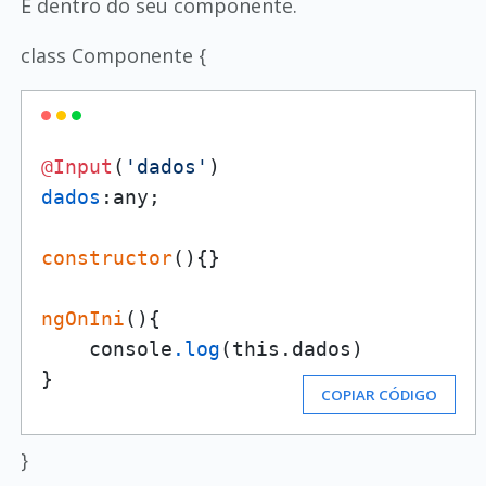
E dentro do seu componente.
class Componente {
@Input
(
'dados'
dados
:any;

constructor
(){}

ngOnIni
(){

    console
.log
(this.dados)

}
COPIAR CÓDIGO
}