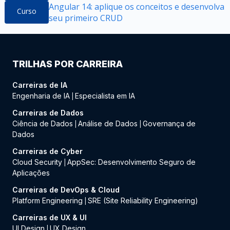
Angular 14: aplique os conceitos e desenvolva
Curso
seu primeiro CRUD
TRILHAS POR CARREIRA
Carreiras de IA
Engenharia de IA
Especialista em IA
|
Carreiras de Dados
Ciência de Dados
Análise de Dados
Governança de
|
|
Dados
Carreiras de Cyber
Cloud Security
AppSec: Desenvolvimento Seguro de
|
Aplicações
Carreiras de DevOps & Cloud
Platform Engineering
SRE (Site Reliability Engineering)
|
Carreiras de UX & UI
UI Design
UX Design
|