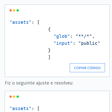
"assets"
:
[
{
"glob"
:
"**/*"
,
"input"
:
"public"
}
]
COPIAR CÓDIGO
Fiz o seguinte ajuste e resolveu:
"assets"
:
[