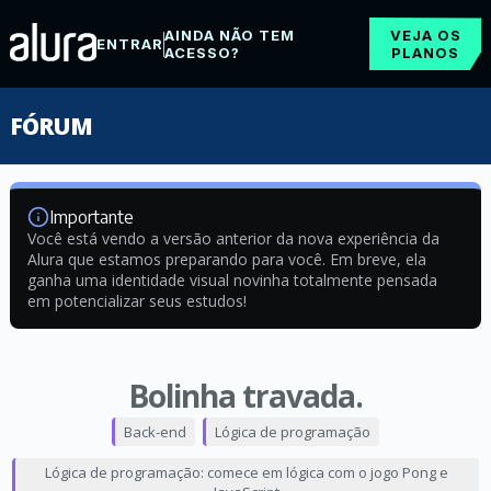
AINDA NÃO TEM
VEJA OS
ENTRAR
ACESSO?
PLANOS
FÓRUM
Importante
Você está vendo a versão anterior da nova experiência da
Alura que estamos preparando para você. Em breve, ela
ganha uma identidade visual novinha totalmente pensada
em potencializar seus estudos!
Bolinha travada.
Back-end
Lógica de programação
Lógica de programação: comece em lógica com o jogo Pong e