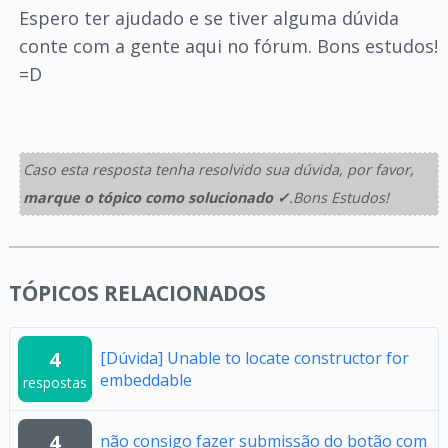
Espero ter ajudado e se tiver alguma dúvida
conte com a gente aqui no fórum. Bons estudos!
=D
Caso esta resposta tenha resolvido sua dúvida, por favor,
marque o tópico como solucionado ✓
.Bons Estudos!
TÓPICOS RELACIONADOS
4
[Dúvida] Unable to locate constructor for
embeddable
respostas
4
não consigo fazer submissão do botão com