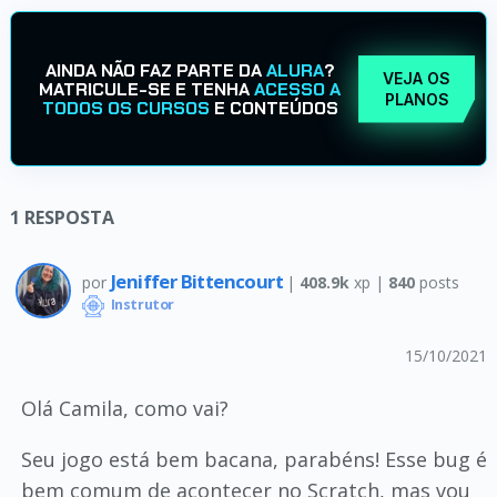
AINDA NÃO FAZ PARTE DA
ALURA
?
VEJA OS
MATRICULE-SE E TENHA
ACESSO A
PLANOS
TODOS OS CURSOS
E CONTEÚDOS
1
RESPOSTA
Jeniffer Bittencourt
por
|
408.9k
xp |
840
posts
Instrutor
15/10/2021
Olá Camila, como vai?
Seu jogo está bem bacana, parabéns! Esse bug é
bem comum de acontecer no Scratch, mas vou