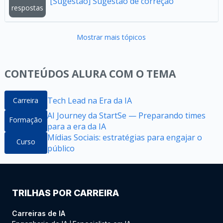
[Sugestão] Sugestão de correção
respostas
Mostrar mais tópicos
CONTEÚDOS ALURA COM O TEMA
Tech Lead na Era da IA
Carreira
AI Journey da StartSe — Preparando times
Formação
para a era da IA
Mídias Sociais: estratégias para engajar o
Curso
público
TRILHAS POR CARREIRA
Carreiras de IA