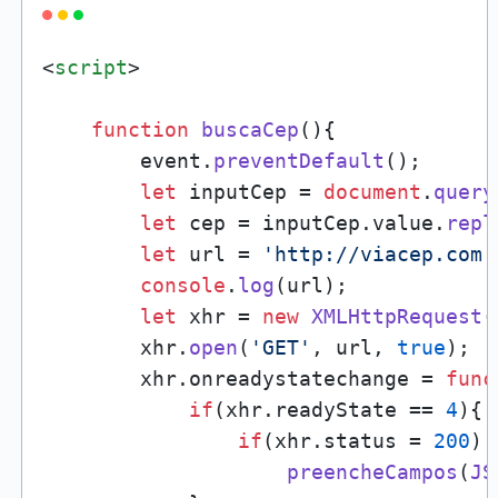
<
script
>
function
buscaCep
(
){

        event.
preventDefault
();

let
 inputCep = 
document
.
query
let
 cep = inputCep.
value
.
repl
let
 url = 
'http://viacep.com.
console
.
log
(url);

let
 xhr = 
new
XMLHttpRequest
(
        xhr.
open
(
'GET'
, url, 
true
);

        xhr.
onreadystatechange
 = 
func
if
(xhr.
readyState
 == 
4
){

if
(xhr.
status
 = 
200
)

preencheCampos
(
JS