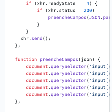
if
 (xhr.
readyState
 == 
4
) {

if
 (xhr.
status
 = 
200
)

preencheCampos
(
JSON
.
par
          }

      }

    xhr.
send
();

  };

function
preencheCampos
(
json
) {

document
.
querySelector
(
'input[n
document
.
querySelector
(
'input[n
document
.
querySelector
(
'input[n
document
.
querySelector
(
'input[n
document
.
querySelector
(
'input[n
  };
