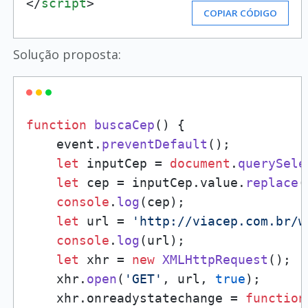
</
script
>
COPIAR CÓDIGO
Solução proposta:
function
buscaCep
(
) {

    event.
preventDefault
();

let
 inputCep = 
document
.
querySele
let
 cep = inputCep.
value
.
replace
(
console
.
log
(cep);

let
 url = 
'http://viacep.com.br/w
console
.
log
(url);

let
 xhr = 
new
XMLHttpRequest
();

    xhr.
open
(
'GET'
, url, 
true
);

    xhr.
onreadystatechange
 = 
function