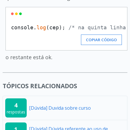
console.
log
(cep); 
/* na quinta linha 
COPIAR CÓDIGO
o restante está ok.
TÓPICOS RELACIONADOS
4
[Dúvida] Duvida sobre curso
respostas
1
[Dúvida] Dúvida referente ao uso de