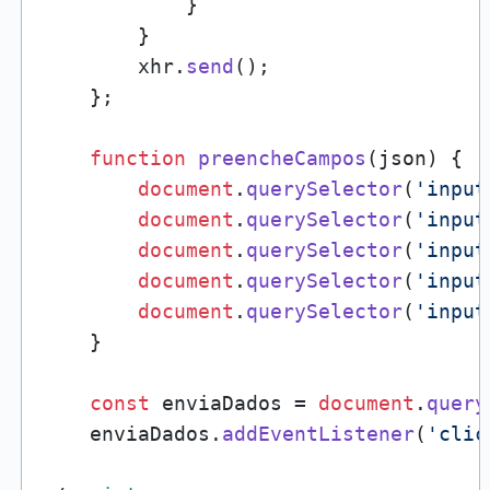
            }  

        }

        xhr.
send
();

    };

function
preencheCampos
(
json
) { 

document
.
querySelector
(
'input
document
.
querySelector
(
'input
document
.
querySelector
(
'input
document
.
querySelector
(
'input
document
.
querySelector
(
'input
    }

const
 enviaDados = 
document
.
query
    enviaDados.
addEventListener
(
'clic