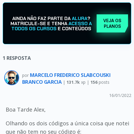
AINDA NÃO FAZ PARTE DA
ALURA
?
VEJA OS
MATRICULE-SE E TENHA
ACESSO A
PLANOS
TODOS OS CURSOS
E CONTEÚDOS
1
RESPOSTA
MARCELO FREDERICO SLABCOUSKI
por
BRANCO GARCIA
|
131.7k
xp |
156
posts
16/01/2022
Boa Tarde Alex,
Olhando os dois códigos a única coisa que notei
que não tem no seu código é: