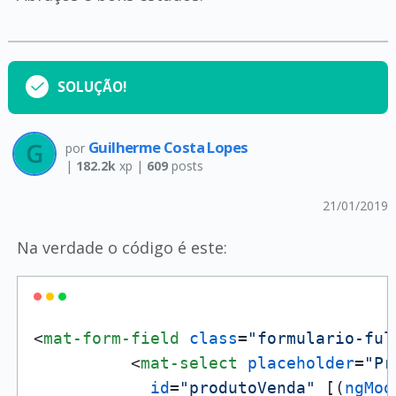
SOLUÇÃO!
Guilherme Costa Lopes
por
|
182.2k
xp |
609
posts
21/01/2019
Na verdade o código é este:
<
mat-form-field
class
=
"formulario-ful
<
mat-select
placeholder
=
"Pr
id
=
"produtoVenda"
 [(
ngMod