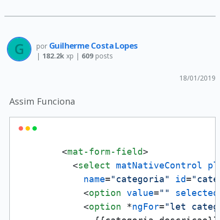
Guilherme Costa Lopes
por
|
182.2k
xp |
609
posts
18/01/2019
Assim Funciona
<
mat-form-field
>
<
select
matNativeControl
pl
name
=
"categoria"
id
=
"cate
<
option
value
=
""
selected
<
option
 *
ngFor
=
"let categ