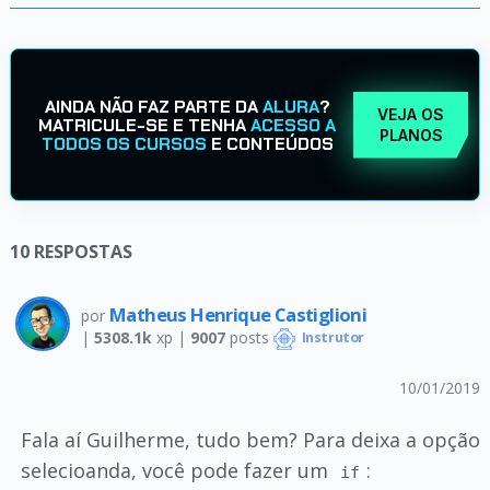
AINDA NÃO FAZ PARTE DA
ALURA
?
VEJA OS
MATRICULE-SE E TENHA
ACESSO A
PLANOS
TODOS OS CURSOS
E CONTEÚDOS
10
RESPOSTAS
Matheus Henrique Castiglioni
por
|
5308.1k
xp |
9007
posts
Instrutor
10/01/2019
Fala aí Guilherme, tudo bem? Para deixa a opção
selecioanda, você pode fazer um
:
if