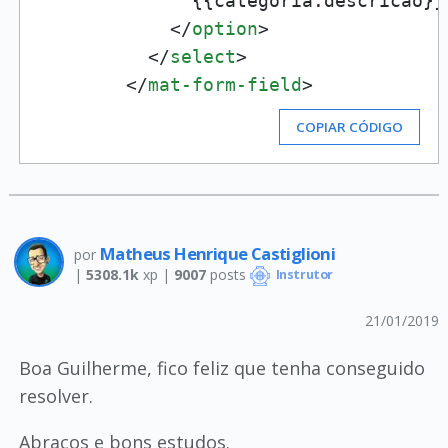
              {{categoria.descricao}}

</
option
>
</
select
>
</
mat-form-field
>
COPIAR CÓDIGO
Matheus Henrique Castiglioni
por
|
5308.1k
xp |
9007
posts
Instrutor
21/01/2019
Boa Guilherme, fico feliz que tenha conseguido
resolver.
Abraços e bons estudos.