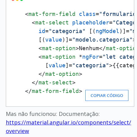
<
mat-form-field
class
=
"formulario
<
mat-select
placeholder
=
"Catego
id
=
"categoria"
 [(
ngModel
)]=
"m
        [(
value
)]=
"modelo.categoria"
>
<
mat-option
>
Nenhum
</
mat-optio
<
mat-option
 *
ngFor
=
"let categ
          [
value
]=
"categoria"
>
{{categ
</
mat-option
>
</
mat-select
>
</
mat-form-field
>
COPIAR CÓDIGO
Mas não funcionou: Documentação:
https://material.angular.io/components/select/
overview