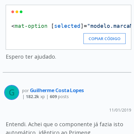
<
mat-option
 [
selected
]=
"modelo.marcaM
COPIAR CÓDIGO
Espero ter ajudado.
Guilherme Costa Lopes
por
|
182.2k
xp |
609
posts
11/01/2019
Entendi. Achei que o componente já fazia isto
automático, idêntico ao Primeng.