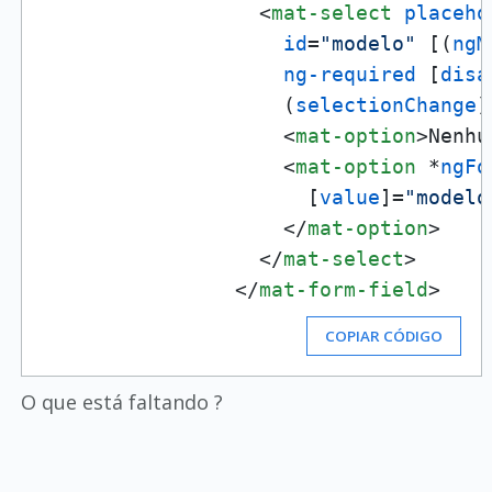
<
mat-select
placeho
id
=
"modelo"
 [(
ngM
ng-required
 [
disa
                    (
selectionChange
)
<
mat-option
>
Nenhu
<
mat-option
 *
ngFo
                      [
value
]=
"modelo
</
mat-option
>
</
mat-select
>
</
mat-form-field
>
COPIAR CÓDIGO
O que está faltando ?