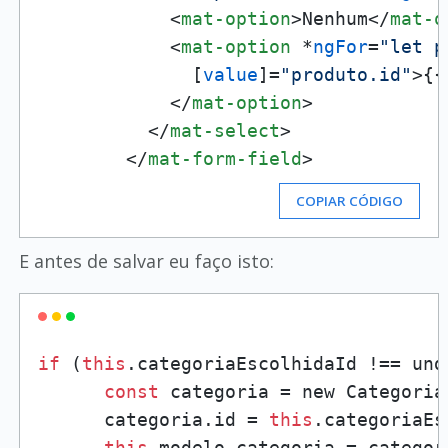
<
mat-option
>
Nenhum
</
mat-o
<
mat-option
 *
ngFor
=
"let p
              [
value
]=
"produto.id"
>
{{
</
mat-option
>
</
mat-select
>
</
mat-form-field
>
COPIAR CÓDIGO
E antes de salvar eu faço isto:
if
 (
this
.categoriaEscolhidaId !== unde
const
 categoria = new CategoriaM
      categoria.id = 
this
.categoriaEs
this
.modelo.categoria = categori