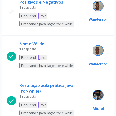
Positivos e Negativos
1
resposta
Back-end
Java
por
Wanderson
Praticando Java: laços for e while
Nome Válido
1
resposta
Back-end
Java
por
Wanderson
Praticando Java: laços for e while
Resolução aula prática Java
(for-while)
1
resposta
Back-end
Java
por
Michel
Praticando Java: laços for e while