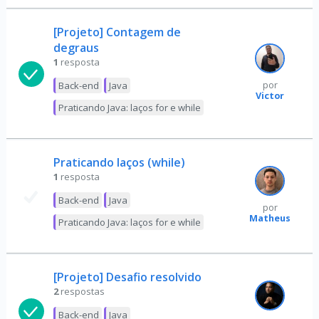
[Projeto] Contagem de
degraus
1
resposta
Back-end
Java
por
Victor
Praticando Java: laços for e while
Praticando laços (while)
1
resposta
Back-end
Java
por
Matheus
Praticando Java: laços for e while
[Projeto] Desafio resolvido
2
respostas
Back-end
Java