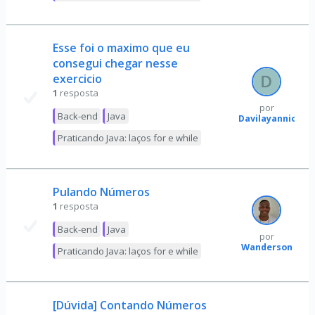
Esse foi o maximo que eu
consegui chegar nesse
exercicio
1
resposta
por
Back-end
Java
Davilayannick
Praticando Java: laços for e while
Pulando Números
1
resposta
Back-end
Java
por
Wanderson
Praticando Java: laços for e while
[Dúvida] Contando Números