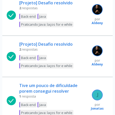
[Projeto] Desafio resolvido
2
respostas
Back-end
Java
por
Aldeny
Praticando Java: laços for e while
[Projeto] Desafio resolvido
2
respostas
Back-end
Java
por
Aldeny
Praticando Java: laços for e while
Tive um pouco de dificuldade
porem consegui resolver
1
resposta
Back-end
Java
por
Jonatas
Praticando Java: laços for e while