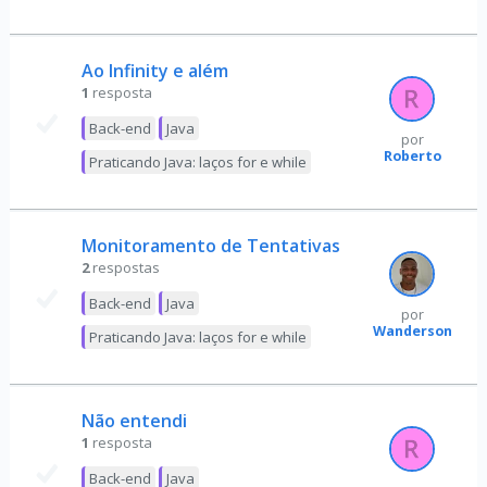
Ao Infinity e além
1
resposta
Back-end
Java
por
Roberto
Praticando Java: laços for e while
Monitoramento de Tentativas
2
respostas
Back-end
Java
por
Wanderson
Praticando Java: laços for e while
Não entendi
1
resposta
Back-end
Java