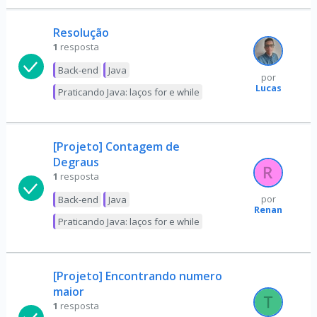
Resolução
1
resposta
Back-end
Java
por
Lucas
Praticando Java: laços for e while
[Projeto] Contagem de
Degraus
1
resposta
Back-end
Java
por
Renan
Praticando Java: laços for e while
[Projeto] Encontrando numero
maior
1
resposta