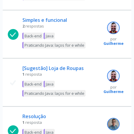
Simples e funcional
2
respostas
Back-end
Java
por
Guilherme
Praticando Java: laços for e while
[Sugestão] Loja de Roupas
1
resposta
Back-end
Java
por
Guilherme
Praticando Java: laços for e while
Resolução
1
resposta
Back-end
Java