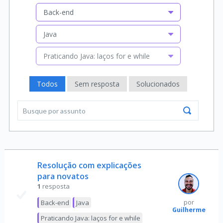
Back-end
Java
Praticando Java: laços for e while
Todos
Sem resposta
Solucionados
Resolução com explicações
para novatos
1
resposta
Back-end
Java
por
Guilherme
Praticando Java: laços for e while