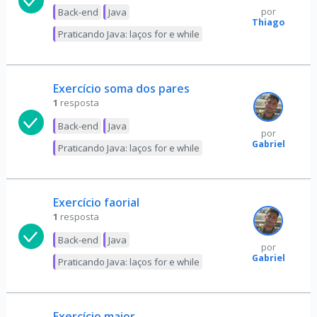
Back-end
Java
por
Thiago
Praticando Java: laços for e while
Exercício soma dos pares
1
resposta
Back-end
Java
por
Gabriel
Praticando Java: laços for e while
Exercício faorial
1
resposta
Back-end
Java
por
Gabriel
Praticando Java: laços for e while
Exercício maior