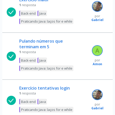
1
resposta
Back-end
Java
por
Gabriel
Praticando Java: laços for e while
Pulando números que
terminam em 5
1
resposta
Back-end
Java
por
Amon
Praticando Java: laços for e while
Exercício tentativas login
1
resposta
Back-end
Java
por
Gabriel
Praticando Java: laços for e while