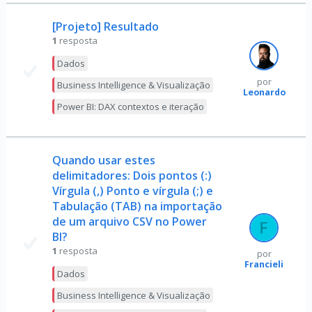
[Projeto] Resultado
1
resposta
Dados
por
Business Intelligence & Visualização
Leonardo
Power BI: DAX contextos e iteração
Quando usar estes
delimitadores: Dois pontos (:)
Vírgula (,) Ponto e vírgula (;) e
Tabulação (TAB) na importação
de um arquivo CSV no Power
BI?
1
resposta
por
Francieli
Dados
Business Intelligence & Visualização