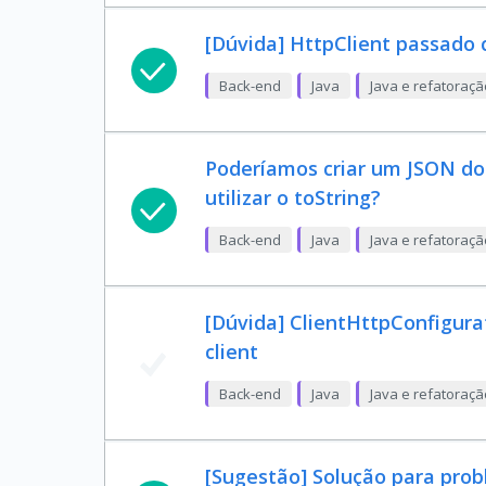
[Dúvida] HttpClient passado
Back-end
Java
Java e refatoraç
Poderíamos criar um JSON do 
utilizar o toString?
Back-end
Java
Java e refatoraç
[Dúvida] ClientHttpConfigurat
client
Back-end
Java
Java e refatoraç
[Sugestão] Solução para pro