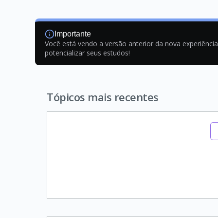
Importante
Você está vendo a versão anterior da nova experiênci
potencializar seus estudos!
Tópicos mais recentes