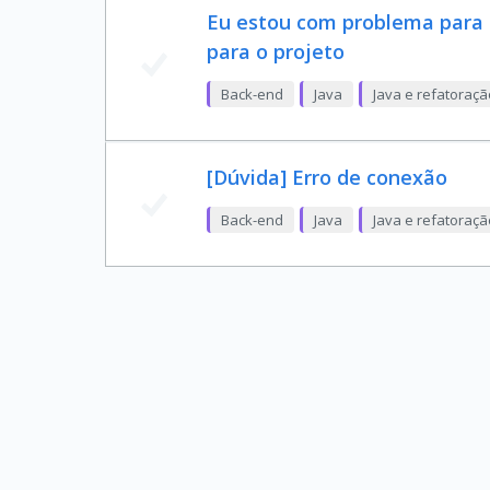
Eu estou com problema para 
para o projeto
Back-end
Java
Java e refatoraç
[Dúvida] Erro de conexão
Back-end
Java
Java e refatoraç