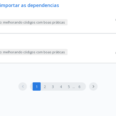
importar as dependencias
ão: melhorando códigos com boas práticas
ão: melhorando códigos com boas práticas
1
2
3
4
5
6