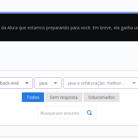
a da Alura que estamos preparando para você. Em breve, ela ganha 
Back-end
Java
Java e refatoração: melhorando có
Todos
Sem resposta
Solucionados