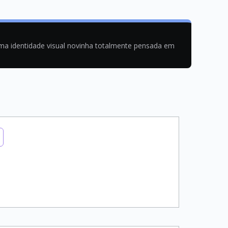
uma identidade visual novinha totalmente pensada em
digos com boas práticas