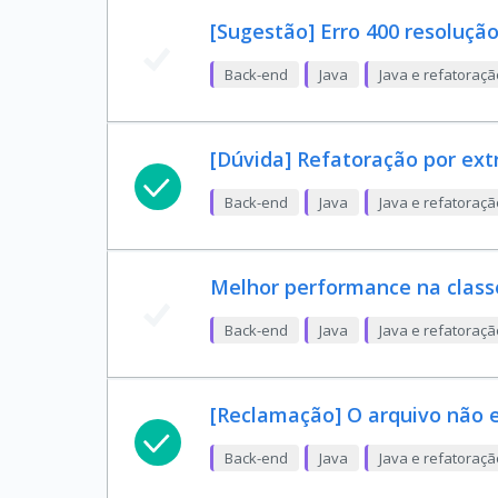
[Sugestão] Erro 400 resoluçã
Back-end
Java
Java e refatoraç
[Dúvida] Refatoração por ex
Back-end
Java
Java e refatoraç
Melhor performance na class
Back-end
Java
Java e refatoraç
[Reclamação] O arquivo não e
Back-end
Java
Java e refatoraç