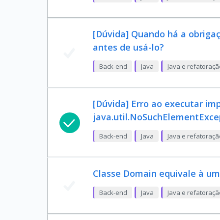
[Dúvida] Quando há a obrigaç
antes de usá-lo?
Back-end
Java
Java e refatoraç
[Dúvida] Erro ao executar im
java.util.NoSuchElementExce
Back-end
Java
Java e refatoraç
Classe Domain equivale à u
Back-end
Java
Java e refatoraç