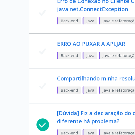
Erro de Conexão no Cliente C
java.net.ConnectException
Back-end
Java
Java e refatoraç
ERRO AO PUXAR A API.JAR
Back-end
Java
Java e refatoraç
Compartilhando minha resol
Back-end
Java
Java e refatoraç
[Dúvida] Fiz a declaração do 
diferente há problema?
Back-end
Java
Java e refatoraç