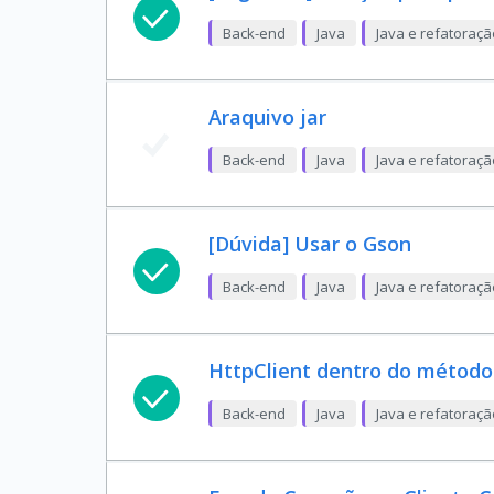
Back-end
Java
Java e refatoraç
Araquivo jar
Back-end
Java
Java e refatoraç
[Dúvida] Usar o Gson
Back-end
Java
Java e refatoraç
HttpClient dentro do método
Back-end
Java
Java e refatoraç