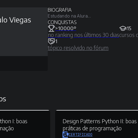
BIOGRAFIA
Estudando na Alura...
lo Viegas
CONQUISTAS
>10000º
15
no ranking nos últimos 30 dias
cursos 
1
tópico resolvido no fórum
os
thon I:
boas
Design Patterns Python II:
boas
amação
práticas de programação
CERTIFICADO