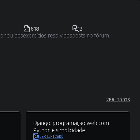
618
2
concluídos
exercícios resolvidos
posts no fórum
VER TODOS
Django:
programação web com
Python e simplicidade
CERTIFICADO