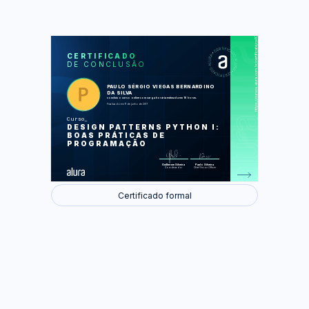
https://cursos.alura.com.br/certificate/ce10d012-0513-4e48-92da-74bd64d821cb
LAS
AU
CERTIFICADO
DE CONCLUSÃO
A grande variedade de impostos e o
padrão Strategy
Muitos Descontos e o Chain of
PAULO SÉRGIO VIEGAS BERNARDINO
Responsibility
DA SILVA
Códigos parecidos e o Template
concluiu o curso online com carga horária estimada em 16 horas.
Method
Finalizado em 11 de junho de 2017
Comportamentos compostos por
outros comportamentos e o Decorator
Curso
Estados que variam e o State
DESIGN PATTERNS PYTHON I:
Criação de Objetos e Builder
Executando diferentes ações e o
BOAS PRÁTICAS DE
Observer
PROGRAMAÇÃO
Além dos padrões de projeto
Foram feitas 44 de 49 atividades.
Guilherme Silveira
Paulo Silveira
Coordenador
Chief Vision Officer
Certificado formal