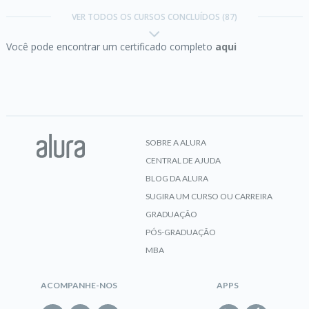
para transformação
VER TODOS OS CURSOS CONCLUÍDOS (87)
Você pode encontrar um certificado completo
aqui
Concluído em 12/06/2026
CERTIFICADO
VER CERTIFICADO
Agilidade:
como ela pode ajudar a criar um time de
alta performance
SOBRE A ALURA
Trilha Comunicação para líderes
CENTRAL DE AJUDA
CERTIFICADO
BLOG DA ALURA
SUGIRA UM CURSO OU CARREIRA
GRADUAÇÃO
Aprendizagem:
personalizando sua rotina de
PÓS-GRADUAÇÃO
estudos com ChatGPT
MBA
Concluído em 17/06/2026
VER CERTIFICADO
ACOMPANHE-NOS
APPS
CERTIFICADO