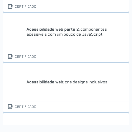
CERTIFICADO
Trilha Segurança de software
com OWASP
Acessibilidade web parte 2:
componentes
acessíveis com um pouco de JavaScript
CERTIFICADO
Concluído em 10/06/2026
VER CERTIFICADO
Acessibilidade web:
crie designs inclusivos
CERTIFICADO
Trilha Comunicação para líderes
Agentes de mudança:
desenvolvendo pessoas