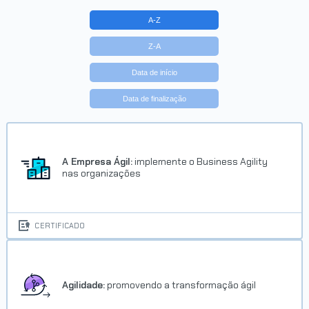
A-Z
Z-A
Data de início
Data de finalização
Trilha Iniciante em programação
Concluído em 02/11/2024
A Empresa Ágil:
implemente o Business Agility
nas organizações
VER CERTIFICADO
CERTIFICADO
Agilidade:
promovendo a transformação ágil