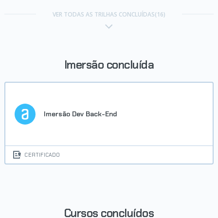
Trilha Java e Orientação a
Objetos T3 - ONE
VER TODAS AS TRILHAS CONCLUÍDAS(16)
Concluído em 31/01/2023
VER CERTIFICADO
Imersão concluída
Imersão Dev Back-End
Trilha Front End T3 - ONE
CERTIFICADO
Concluído em 07/02/2023
VER CERTIFICADO
Cursos concluídos