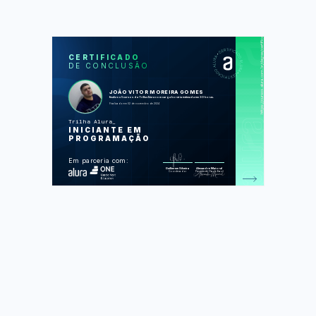
https://cursos.alura.com.br/degree/certificate/38e8fe47-c49b-4205-84b8-7dfd7b8df7ae
SOS
CUR
CERTIFICADO
DE CONCLUSÃO
Começando em Programação: carreira
e primeiros passos
Lógica de programação: mergulhe em
programação com JavaScript
JOÃO VITOR MOREIRA GOMES
Lógica de programação: explore
finalizou 5 cursos da Trilha Alura com carga horária estimada em 30 horas.
funções e listas
Finalizado em 02 de novembro de 2024
Git e GitHub: compartilhando e
colaborando em projetos
Trilha Alura
Lógica de programação: praticando
INICIANTE EM
com desafios
PROGRAMAÇÃO
Foram feitas 223 de 225 atividades.
Em parceria com:
Guilherme Silveira
Alexandre Maioral
Coordenador
Presidente Oracle Brasil