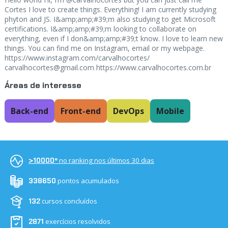
Cortes I love to create things. Everything! I am currently studying
phyton and JS. I&amp;amp;#39;m also studying to get Microsoft
certifications. I&amp;amp;#39;m looking to collaborate on
everything, even if I don&amp;amp;#39;t know. I love to learn new
things. You can find me on Instagram, email or my webpage.
https://www.instagram.com/carvalhocortes/
carvalhocortes@gmail.com
https://www.carvalhocortes.com.br
Áreas de interesse
Back-end
Front-end
DevOps
Mobile
no ranking nos últimos 30 dias
>10000º
pontos acumulados
338650
cursos concluídos
132
exercícios resolvidos
2871