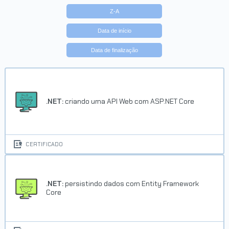
Z-A
Data de início
Data de finalização
Trilha Começando em DevOps
Concluído em 10/10/2022
.NET:
criando uma API Web com ASP.NET Core
VER CERTIFICADO
CERTIFICADO
.NET:
persistindo dados com Entity Framework
Core
Trilha A partir do zero: iniciante
em programação