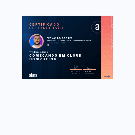
https://cursos.alura.com.br/degree/certificate/db0041de-8359-4cfb-bb4e-416b45438e90
SOS
CUR
CERTIFICADO
DE CONCLUSÃO
Cloud Onboarding: trabalhando com os
principais provedores
Cloud Onboarding: conhecendo os
FERNANDO CORTES
principais provedores parte 2
finalizou 6 cursos da Trilha Alura com carga horária estimada em 55 horas.
Linux Onboarding: usando a CLI de uma
Finalizado em 15 de julho de 2022
forma rápida e prática
Linux Onboarding: localizando arquivos
e conteúdos
Trilha Alura
Redes onboarding: uma perspectiva
COMEÇANDO EM CLOUD
prática
Amazon EC2: alta disponibilidade e
COMPUTING
escalabilidade em uma aplicação
Foram feitas 245 de 245 atividades.
Guilherme Silveira
Paulo Silveira
Coordenador
Chief Vision Officer