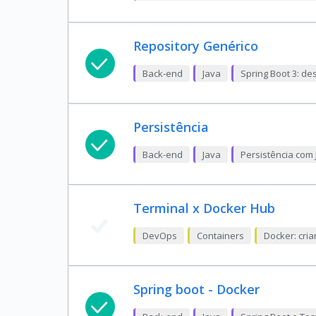
Repository Genérico
Back-end
Java
Spring Boot 3: d
Persistência
Back-end
Java
Persistência com 
Terminal x Docker Hub
DevOps
Containers
Docker: cri
Spring boot - Docker