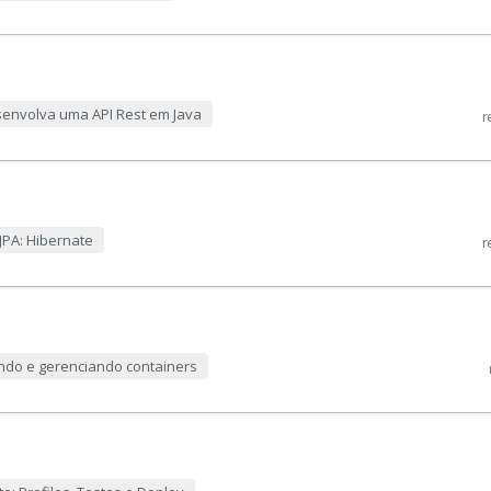
esenvolva uma API Rest em Java
r
JPA: Hibernate
r
ando e gerenciando containers