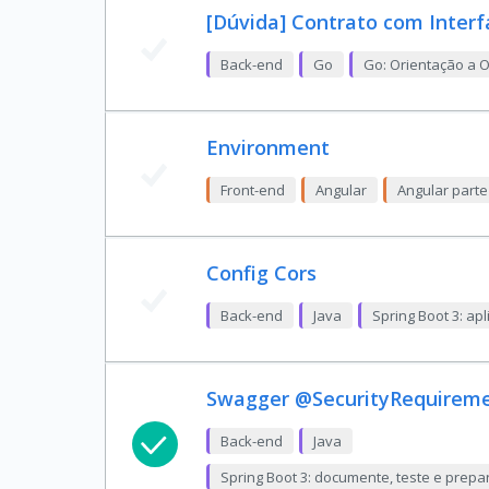
[Dúvida] Contrato com Interf
Back-end
Go
Go: Orientação a 
Environment
Front-end
Angular
Angular parte
Config Cors
Back-end
Java
Spring Boot 3: ap
Swagger @SecurityRequirem
Back-end
Java
Spring Boot 3: documente, teste e prepa