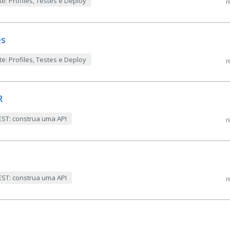
te: Profiles, Testes e Deploy
r
es
te: Profiles, Testes e Deploy
r
R
EST: construa uma API
r
EST: construa uma API
r