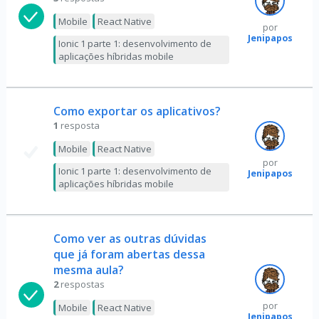
Mobile
React Native
por
Jenipapos
Ionic 1 parte 1: desenvolvimento de
aplicações híbridas mobile
Como exportar os aplicativos?
1
resposta
Mobile
React Native
por
Ionic 1 parte 1: desenvolvimento de
Jenipapos
aplicações híbridas mobile
Como ver as outras dúvidas
que já foram abertas dessa
mesma aula?
2
respostas
por
Mobile
React Native
Jenipapos