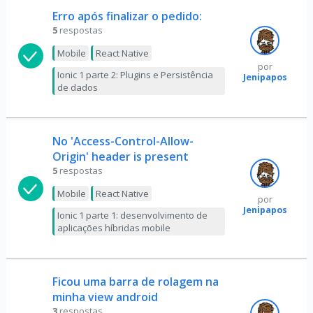
Erro após finalizar o pedido:
5
respostas
Mobile
React Native
por
Ionic 1 parte 2: Plugins e Persistência
Jenipapos
de dados
No 'Access-Control-Allow-
Origin' header is present
5
respostas
Mobile
React Native
por
Jenipapos
Ionic 1 parte 1: desenvolvimento de
aplicações híbridas mobile
Ficou uma barra de rolagem na
minha view android
3
respostas