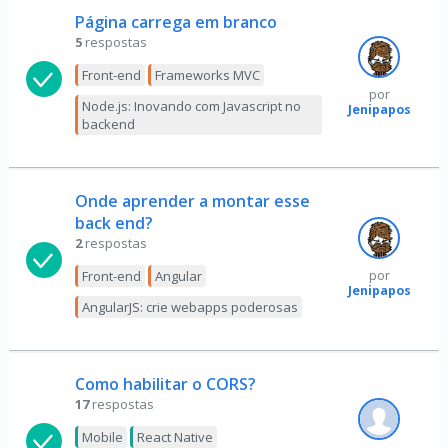
Página carrega em branco
5
respostas
Front-end
Frameworks MVC
por
Node.js: Inovando com Javascript no
Jenipapos
backend
Onde aprender a montar esse
back end?
2
respostas
Front-end
Angular
por
Jenipapos
AngularJS: crie webapps poderosas
Como habilitar o CORS?
17
respostas
Mobile
React Native