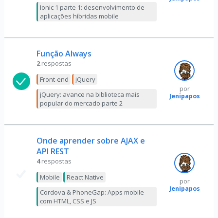
Ionic 1 parte 1: desenvolvimento de
aplicações híbridas mobile
Função Always
2
respostas
Front-end
jQuery
por
jQuery: avance na biblioteca mais
Jenipapos
popular do mercado parte 2
Onde aprender sobre AJAX e
API REST
4
respostas
Mobile
React Native
por
Jenipapos
Cordova & PhoneGap: Apps mobile
com HTML, CSS e JS