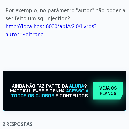
Por exemplo, no parâmetro "autor" não poderia
ser feito um sql injection?
http://localhost:6000/api/v2.0/livros?
autor=Beltrano
AINDA NÃO FAZ PARTE DA
ALURA
?
VEJA OS
MATRICULE-SE E TENHA
ACESSO A
PLANOS
TODOS OS CURSOS
E CONTEÚDOS
2
RESPOSTAS