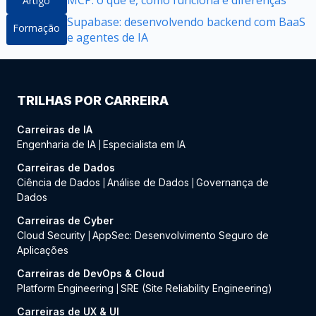
MCP: o que é, como funciona e diferenças
Artigo
Supabase: desenvolvendo backend com BaaS
Formação
e agentes de IA
TRILHAS POR CARREIRA
Carreiras de IA
Engenharia de IA
Especialista em IA
|
Carreiras de Dados
Ciência de Dados
Análise de Dados
Governança de
|
|
Dados
Carreiras de Cyber
Cloud Security
AppSec: Desenvolvimento Seguro de
|
Aplicações
Carreiras de DevOps & Cloud
Platform Engineering
SRE (Site Reliability Engineering)
|
Carreiras de UX & UI