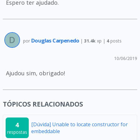
Espero ter ajudado.
Douglas Carpenedo
por
|
31.4k
xp |
4
posts
10/06/2019
Ajudou sim, obrigado!
TÓPICOS RELACIONADOS
4
[Dúvida] Unable to locate constructor for
embeddable
respostas