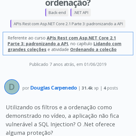
ordenação?
Back-end
.NET API
APIs Rest com Asp.NET Core 2.1 Parte 3: padronizando a API
Referente ao curso
APIs Rest com Asp.NET Core 2.1
Parte 3: padronizando a API
, no capítulo
Lidando com
grandes coleções
e atividade
Ordenando a coleção
Publicado 7 anos atrás
, em 01/06/2019
Douglas Carpenedo
por
|
31.4k
xp |
4
posts
Utilizando os filtros e a ordenação como
demonstrado no vídeo, a aplicação não fica
vulnerável a SQL Injection? O .Net oferece
alguma proteção?