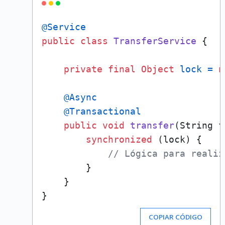
@Service
public
class
TransferService
 {

private
final
Object
lock
=
n
@Async
@Transactional
public
void
transfer
(String f
synchronized
 (lock) {

// Lógica para realiz
        }

    }

COPIAR CÓDIGO