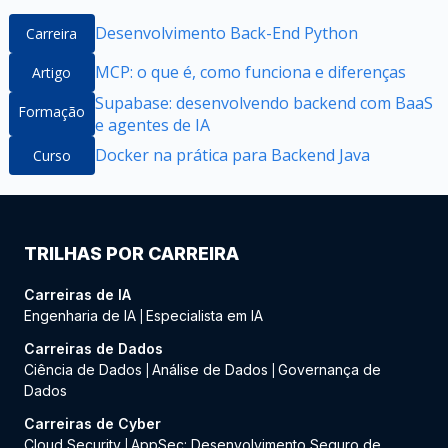
Desenvolvimento Back-End Python
Carreira
MCP: o que é, como funciona e diferenças
Artigo
Supabase: desenvolvendo backend com BaaS
Formação
e agentes de IA
Docker na prática para Backend Java
Curso
TRILHAS POR CARREIRA
Carreiras de IA
Engenharia de IA
Especialista em IA
|
Carreiras de Dados
Ciência de Dados
Análise de Dados
Governança de
|
|
Dados
Carreiras de Cyber
Cloud Security
AppSec: Desenvolvimento Seguro de
|