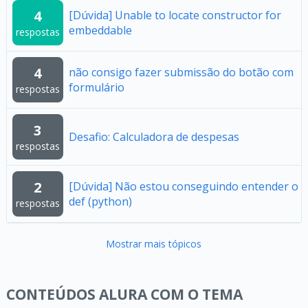
4
[Dúvida] Unable to locate constructor for
embeddable
respostas
4
não consigo fazer submissão do botão com
formulário
respostas
3
Desafio: Calculadora de despesas
respostas
2
[Dúvida] Não estou conseguindo entender o
def (python)
respostas
Mostrar mais tópicos
CONTEÚDOS ALURA COM O TEMA