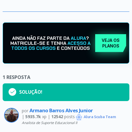
AINDA NÃO FAZ PARTE DA
ALURA
?
VEJA OS
MATRICULE-SE E TENHA
ACESSO A
PLANOS
TODOS OS CURSOS
E CONTEÚDOS
1
RESPOSTA
SOLUÇÃO!
Armano Barros Alves Junior
por
|
5935.7k
xp |
12542
posts
Alura Scuba Team
Analista de Suporte Educacional II