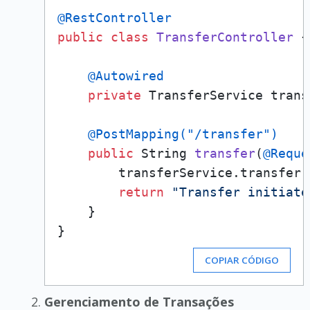
@RestController
public
class
TransferController
 {

@Autowired
private
 TransferService trans
@PostMapping("/transfer")
public
 String 
transfer
(
@Reque
        transferService.transfer(
return
"Transfer initiate
    }

COPIAR CÓDIGO
Gerenciamento de Transações