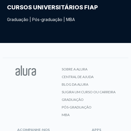
CURSOS UNIVERSITÁRIOS FIAP
Graduação
|
Pós-graduação
|
MBA
SOBRE A ALURA
CENTRAL DE AJUDA
BLOG DA ALURA
SUGIRA UM CURSO OU CARREIRA
GRADUAÇÃO
PÓS-GRADUAÇÃO
MBA
ACOMPANHE-NOS
APPS