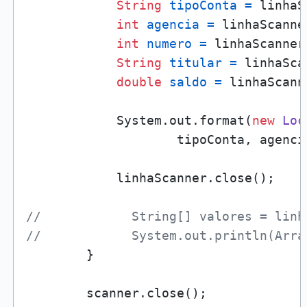
String
tipoConta
=
 linhaS
int
agencia
=
 linhaScanne
int
numero
=
 linhaScanner
String
titular
=
 linhaSca
double
saldo
=
 linhaScann
            System.out.format(
new
Loc
                    tipoConta, agenci
            linhaScanner.close();

//            String[] valores = linh
//            System.out.println(Arra
        }

        scanner.close();
