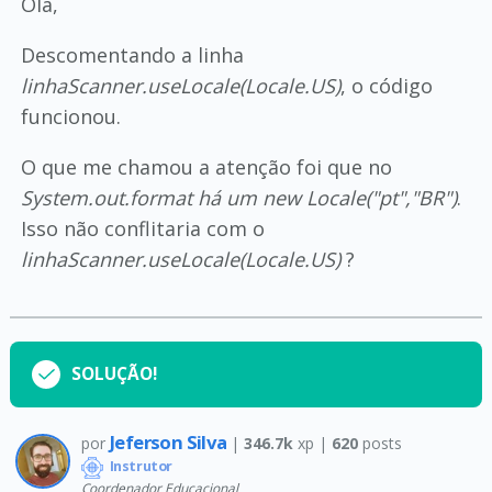
Olá,
Descomentando a linha
linhaScanner.useLocale(Locale.US)
, o código
funcionou.
O que me chamou a atenção foi que no
System.out.format há um new Locale("pt","BR")
.
Isso não conflitaria com o
linhaScanner.useLocale(Locale.US)
?
SOLUÇÃO!
Jeferson Silva
por
|
346.7k
xp |
620
posts
Instrutor
Coordenador Educacional