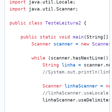
import
import
 java.util.Scanner;

public
class
TesteLeitura2
 {

public
static
void
main
(String[] 
Scanner
scanner
=
new
Scanner
while
 (scanner.hasNextLine()) 
String
linha
=
 scanner.ne
//System.out.println(linh
Scanner
linhaScanner
=
ne
//linhaScanner.useLocale(
            linhaScanner.useDelimiter