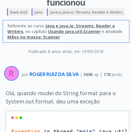
funcionou
Back-end
Java
Java e java.io: Streams, Reader e Writers
Referente ao curso
Java e java.io: Streams, Reader e
Writers
, no capítulo
Usando java.util.Scanner
e atividade
Mãos na massa: Scanner
Publicado 8 anos atrás
, em 19/09/2018
ROGER RUIZ DA SILVA
por
|
369k
xp |
178
posts
Olá, quando mudei do String.format para o
System.out.format, deu uma exceção
Exception
 in thread 
"main"
 java.util.