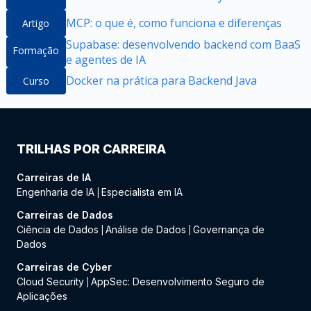
MCP: o que é, como funciona e diferenças
Artigo
Supabase: desenvolvendo backend com BaaS
Formação
e agentes de IA
Docker na prática para Backend Java
Curso
TRILHAS POR CARREIRA
Carreiras de IA
Engenharia de IA
Especialista em IA
|
Carreiras de Dados
Ciência de Dados
Análise de Dados
Governança de
|
|
Dados
Carreiras de Cyber
Cloud Security
AppSec: Desenvolvimento Seguro de
|
Aplicações