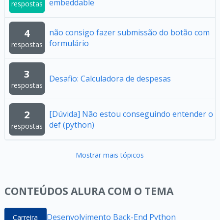
embeddable
respostas
4
não consigo fazer submissão do botão com
formulário
respostas
3
Desafio: Calculadora de despesas
respostas
2
[Dúvida] Não estou conseguindo entender o
def (python)
respostas
Mostrar mais tópicos
CONTEÚDOS ALURA COM O TEMA
Desenvolvimento Back-End Python
Carreira