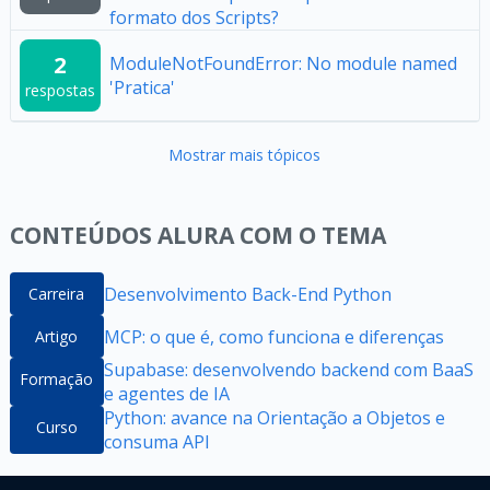
formato dos Scripts?
2
ModuleNotFoundError: No module named
'Pratica'
respostas
Mostrar mais tópicos
CONTEÚDOS ALURA COM O TEMA
Desenvolvimento Back-End Python
Carreira
MCP: o que é, como funciona e diferenças
Artigo
Supabase: desenvolvendo backend com BaaS
Formação
e agentes de IA
Python: avance na Orientação a Objetos e
Curso
consuma API