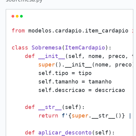
from
 modelos.cardapio.item_cardapio 
i
class
Sobremesa
(
ItemCardapio
):

def
__init__
(
self, nome, preco, t
super
().__init__(nome, preco)

        self.tipo = tipo

        self.tamanho = tamanho

        self.descricao = descricao

def
__str__
(
self
):

return
f'
{
super
.__str__()}
 | 
def
aplicar_desconto
(
self
):
