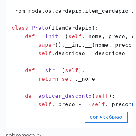
from modelos.cardapio.item_cardapio i
class
Prato
(ItemCardapio):

def
__init__
(
self
, nome, preco, d
super
().__init__(nome, preco)

self
.descricao = descricao

def
__str__
(
self
):

return
self
._nome

def
aplicar_desconto
(
self
):

self
._preco -= (
self
._preco*
0
COPIAR CÓDIGO
sobremesa.py