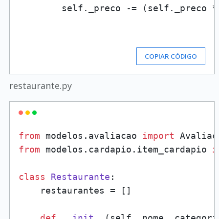
        self._preco -= (self._preco *
COPIAR CÓDIGO
restaurante.py
from
 modelos.avaliacao 
import
from
 modelos.cardapio.item_cardapio 
i
class
Restaurante
:

    restaurantes = []

def
__init__
(
self, nome, categori