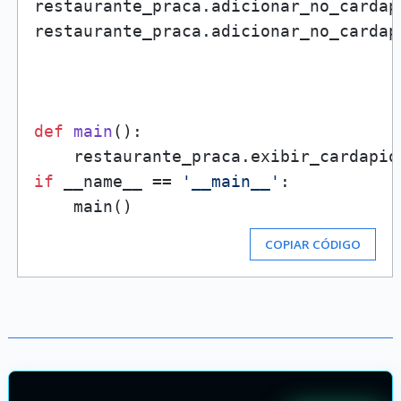
restaurante_praca.adicionar_no_cardap
restaurante_praca.adicionar_no_cardap
def
main
():

if
 __name__ == 
'__main__'
:

COPIAR CÓDIGO