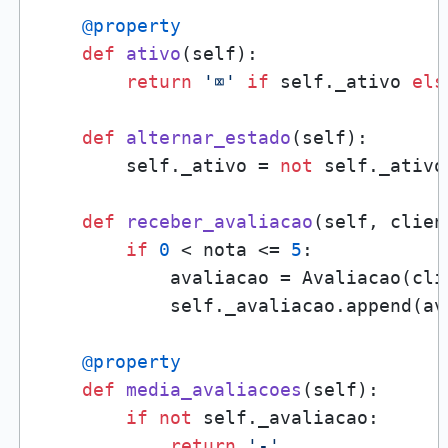
    @property
def
ativo
(
self
):

return
'⌧'
if
 self._ativo 
els
def
alternar_estado
(
self
):

        self._ativo = 
not
 self._ativo

def
receber_avaliacao
(
self, clien
if
0
 < nota <= 
5
: 

            avaliacao = Avaliacao(clie
            self._avaliacao.append(ava
    @property
def
media_avaliacoes
(
self
):

if
not
 self._avaliacao:

return
'-'