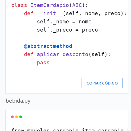
class
ItemCardapio
(
ABC
):

def
__init__
(
self, nome, preco
):

        self._nome = nome

        self._preco = preco

    @abstractmethod
def
aplicar_desconto
(
self
):

pass
COPIAR CÓDIGO
bebida.py