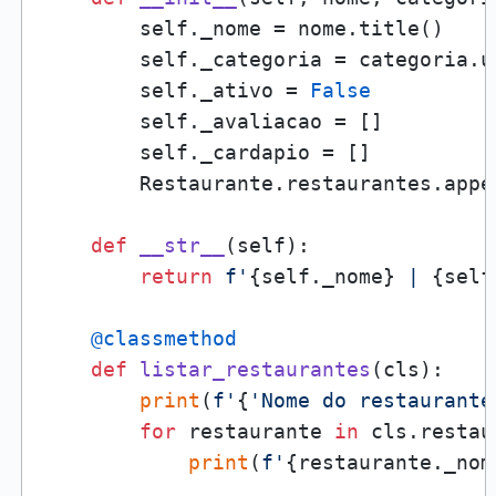
        self._nome = nome.title()

        self._categoria = categoria.up
        self._ativo = 
False
        self._avaliacao = []

        self._cardapio = []

        Restaurante.restaurantes.appen
def
__str__
(
self
):

return
f'
{self._nome}
 | 
{self
    @classmethod
def
listar_restaurantes
(
cls
):

print
(
f'
{
'Nome do restaurante
for
 restaurante 
in
 cls.restau
print
(
f'
{restaurante._nom