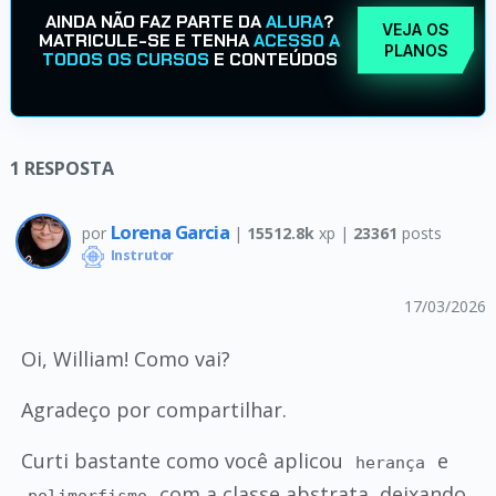
AINDA NÃO FAZ PARTE DA
ALURA
?
VEJA OS
MATRICULE-SE E TENHA
ACESSO A
PLANOS
TODOS OS CURSOS
E CONTEÚDOS
1
RESPOSTA
Lorena Garcia
por
|
15512.8k
xp |
23361
posts
Instrutor
17/03/2026
Oi, William! Como vai?
Agradeço por compartilhar.
Curti bastante como você aplicou
e
herança
com a classe abstrata, deixando