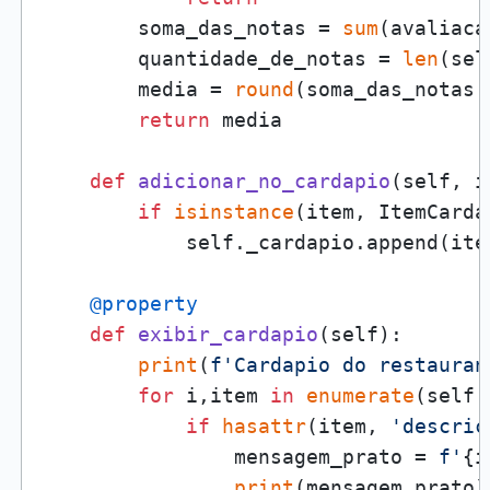
        soma_das_notas = 
sum
(avaliaca
        quantidade_de_notas = 
len
(sel
        media = 
round
(soma_das_notas 
return
 media

def
adicionar_no_cardapio
(
self, i
if
isinstance
(item, ItemCardap
            self._cardapio.append(item
    @property
def
exibir_cardapio
(
self
):

print
(
f'Cardapio do restauran
for
 i,item 
in
enumerate
(self.
if
hasattr
(item, 
'descric
                mensagem_prato = 
f'
{i
print
(mensagem_prato)
