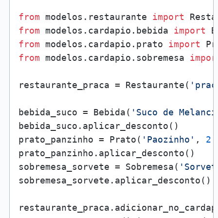
from
 modelos.restaurante 
import
from
 modelos.cardapio.bebida 
import
from
 modelos.cardapio.prato 
import
from
 modelos.cardapio.sobremesa 
impor
restaurante_praca = Restaurante(
'praç
bebida_suco = Bebida(
'Suco de Melanci
bebida_suco.aplicar_desconto()

prato_panzinho = Prato(
'Paozinho'
, 
2.
prato_panzinho.aplicar_desconto() 

sobremesa_sorvete = Sobremesa(
'Sorvet
sobremesa_sorvete.aplicar_desconto()

restaurante_praca.adicionar_no_cardap