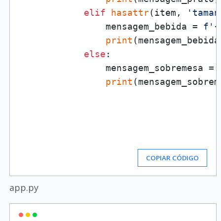
elif
hasattr
(item, 
'taman
                mensagem_bebida = 
f'
{
print
(mensagem_bebida)
else
:

                mensagem_sobremesa = 
print
(mensagem_sobreme
COPIAR CÓDIGO
app.py