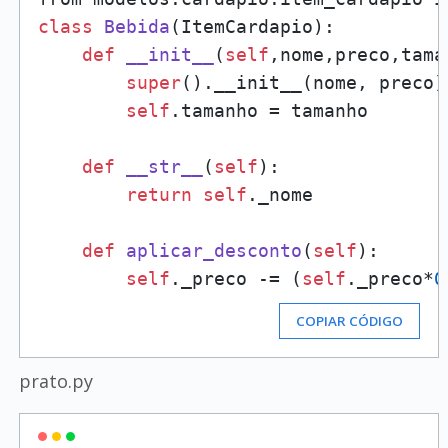
class
Bebida
(ItemCardapio):

def
__init__
(
self
,nome,preco,tama
super
().__init__(nome, preco)

self
.tamanho = tamanho

def
__str__
(
self
):

return
self
._nome

def
aplicar_desconto
(
self
):

self
._preco -= (
self
._preco*
0
COPIAR CÓDIGO
prato.py