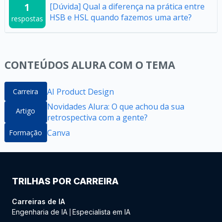
1
[Dúvida] Qual a diferença na prática entre
HSB e HSL quando fazemos uma arte?
respostas
CONTEÚDOS ALURA COM O TEMA
AI Product Design
Carreira
Novidades Alura: O que achou da sua
Artigo
retrospectiva com a gente?
Canva
Formação
TRILHAS POR CARREIRA
Carreiras de IA
Engenharia de IA
Especialista em IA
|