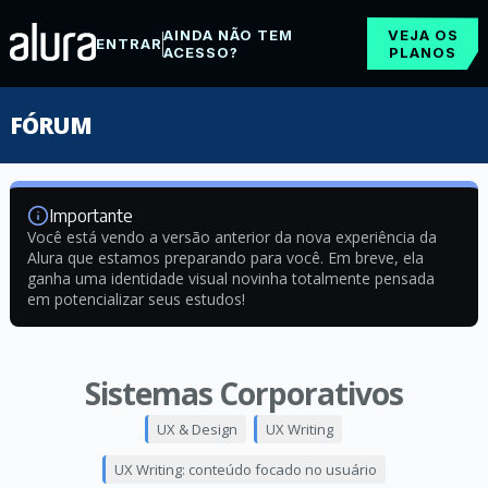
AINDA NÃO TEM
VEJA OS
ENTRAR
ACESSO?
PLANOS
FÓRUM
Importante
Você está vendo a versão anterior da nova experiência da
Alura que estamos preparando para você. Em breve, ela
ganha uma identidade visual novinha totalmente pensada
em potencializar seus estudos!
Sistemas Corporativos
UX & Design
UX Writing
UX Writing: conteúdo focado no usuário