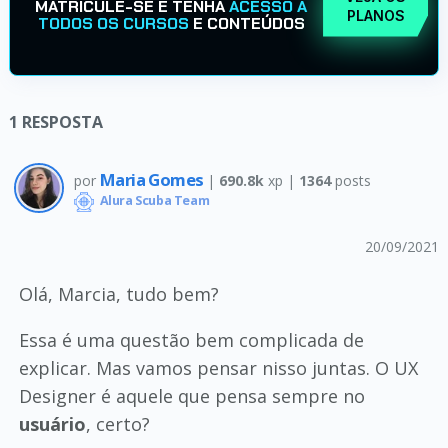
MATRICULE-SE E TENHA
ACESSO A
PLANOS
TODOS OS CURSOS
E CONTEÚDOS
1
RESPOSTA
Maria Gomes
por
|
690.8k
xp |
1364
posts
Alura Scuba Team
20/09/2021
Olá, Marcia, tudo bem?
Essa é uma questão bem complicada de
explicar. Mas vamos pensar nisso juntas. O UX
Designer é aquele que pensa sempre no
usuário
, certo?