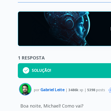
1
RESPOSTA
SOLUÇÃO!
Gabriel Leite
por
|
3486k
xp |
5398
posts
Boa noite, Michael! Como vai?