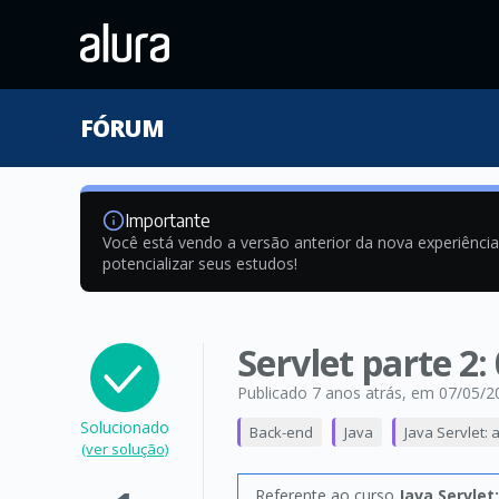
FÓRUM
Importante
Você está vendo a versão anterior da nova experiênci
potencializar seus estudos!
Servlet parte 2:
Publicado 7 anos atrás
, em 07/05/2
Solucionado
Back-end
Java
Java Servlet:
(ver solução)
Referente ao curso
Java Servlet