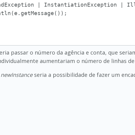
ndException | InstantiationException | Ill
tln(e.getMessage());

ia passar o número da agência e conta, que seria
ndividualmente aumentariam o número de linhas de 
o
newInstance
seria a possibilidade de fazer um enc