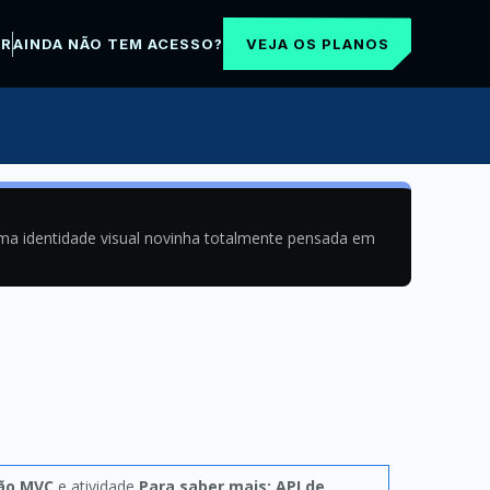
VEJA OS PLANOS
AR
AINDA NÃO TEM ACESSO?
uma identidade visual novinha totalmente pensada em
ão MVC
e atividade
Para saber mais: API de