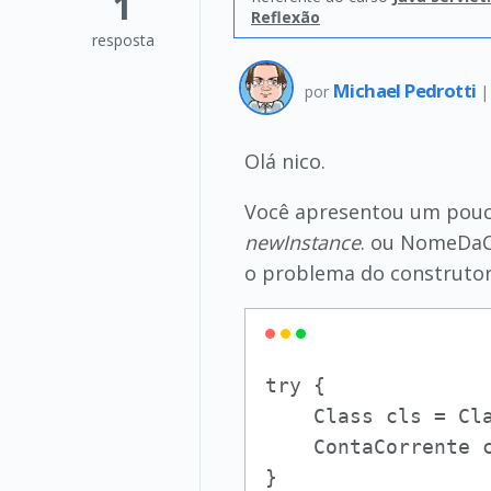
1
Reflexão
resposta
Michael Pedrotti
por
Olá nico.
Você apresentou um pouco
newInstance
. ou NomeDaCl
o problema do construtor
try {

    Class cls = Cl
    ContaCorrente c
} 
