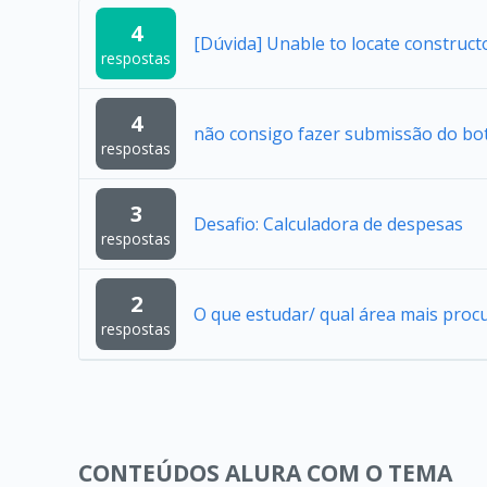
4
[Dúvida] Unable to locate construc
respostas
4
não consigo fazer submissão do bo
respostas
3
Desafio: Calculadora de despesas
respostas
2
O que estudar/ qual área mais proc
respostas
CONTEÚDOS ALURA COM O TEMA