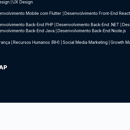
esign
UX Design
|
nvolvimento Mobile com Flutter
Desenvolvimento Front-End Reac
|
envolvimento Back-End PHP
Desenvolvimento Back-End .NET
Des
|
|
envolvimento Back-End Java
Desenvolvimento Back-End Node.js
|
rança
Recursos Humanos (RH)
Social Media Marketing
Growth Ma
|
|
|
IAP