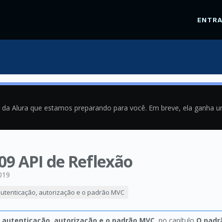
ENTR
a da Alura que estamos preparando para você. Em breve, ela ganha 
 09 API de Reflexão
019
 autenticação, autorização e o padrão MVC
: autenticação, autorização e o padrão MVC
, no capítulo
O padr