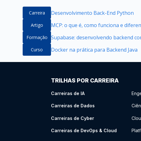
Desenvolvimento Back-End Python
Carreira
MCP: o que é, como funciona e difere
Artigo
Supabase: desenvolvendo backend com
Formação
Docker na prática para Backend Java
Curso
TRILHAS POR CARREIRA
Carreiras de IA
Enge
Carreiras de Dados
Ciên
Carreiras de Cyber
Clou
Carreiras de DevOps & Cloud
Plat