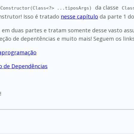
da classe
dConstructor(Class<?> ...tiposArgs)
Clas
strutor! Isso é tratado
nesse capítulo
da parte 1 do
em em duas partes e tratam somente desse vasto assu
njeção de depentências e muito mais! Seguem os links
etaprogramação
ção de Dependências
!