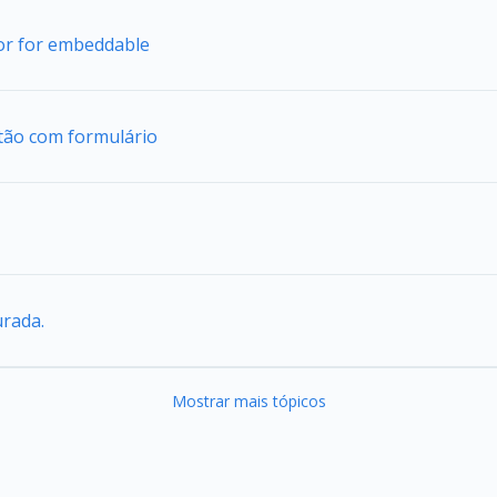
tor for embeddable
tão com formulário
urada.
Mostrar mais tópicos