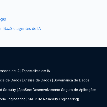
nças
 BaaS e agentes de IA
nharia de IA
Especialista em IA
|
cia de Dados
Análise de Dados
Governança de Dados
|
|
d Security
AppSec: Desenvolvimento Seguro de Aplicações
|
form Engineering
SRE (Site Reliability Engineering)
|