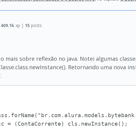
|
409.1k
xp |
15
posts
 mais sobre reflexão no java. Notei algumas clas
asse.class.newInstance(). Retornando uma nova ins
.
ass.forName("br.com.alura.models.bytebank.
c = (ContaCorrente) cls.newInstance();
