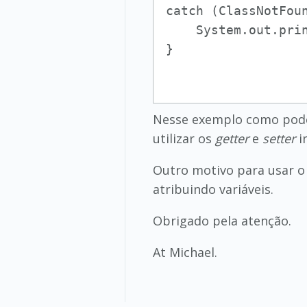
catch (ClassNotFou
    System.out.prin
Nesse exemplo como poder
utilizar os
getter
e
setter
i
Outro motivo para usar 
atribuindo variáveis.
Obrigado pela atenção.
At Michael.