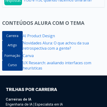
HSB e HSL quando fazemos uma arte?
respostas
CONTEÚDOS ALURA COM O TEMA
AI Product Design
Carreira
Novidades Alura: O que achou da sua
Artigo
retrospectiva com a gente?
Canva
Formação
UX Research: avaliando interfaces com
Curso
heurísticas
TRILHAS POR CARREIRA
Carreiras de IA
Engenharia de IA
Especialista em IA
|