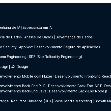
nharia de IA
Especialista em IA
|
cia de Dados
Análise de Dados
Governança de Dados
|
|
d Security
AppSec: Desenvolvimento Seguro de Aplicações
|
form Engineering
SRE (Site Reliability Engineering)
|
esign
UX Design
|
nvolvimento Mobile com Flutter
Desenvolvimento Front-End Reac
|
envolvimento Back-End PHP
Desenvolvimento Back-End .NET
Des
|
|
envolvimento Back-End Java
Desenvolvimento Back-End Node.js
|
rança
Recursos Humanos (RH)
Social Media Marketing
Growth Ma
|
|
|