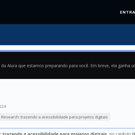
ENTR
a da Alura que estamos preparando para você. Em breve, ela ganha 
024
 Research: trazendo a acessibilidade para projetos digitais
 trazendo a acessibilidade para projetos digitais
, no capítulo
U