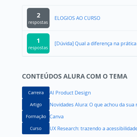
2
ELOGIOS AO CURSO
respostas
1
[Dúvida] Qual a diferença na práti
respostas
CONTEÚDOS ALURA COM O TEMA
AI Product Design
Carreira
Novidades Alura: O que achou da sua 
Artigo
Canva
Formação
UX Research: trazendo a acessibilidade
Curso