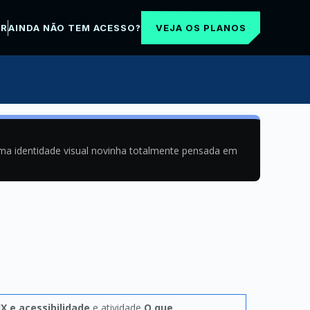
VEJA OS PLANOS
AR
AINDA NÃO TEM ACESSO?
uma identidade visual novinha totalmente pensada em
X e acessibilidade
e atividade
O que