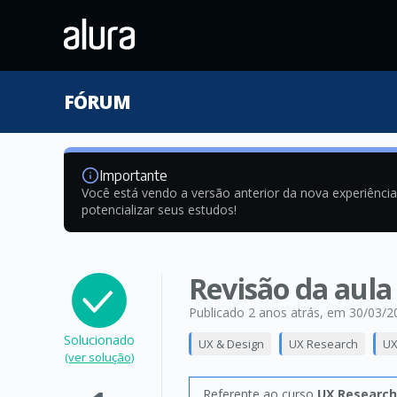
FÓRUM
Importante
Você está vendo a versão anterior da nova experiênci
potencializar seus estudos!
Revisão da aula
Publicado 2 anos atrás
, em 30/03/2
Solucionado
UX & Design
UX Research
UX
(ver solução)
Referente ao curso
UX Research: