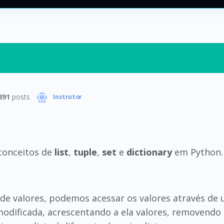
891
posts
Instrutor
conceitos de
list
,
tuple
,
set
e
dictionary
em Python.
a de valores, podemos acessar os valores através d
modificada, acrescentando a ela valores, removend