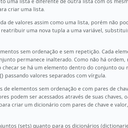
nto uma lista é diferente de outra lista com os 
ara criar uma lista.
ada de valores assim como uma lista, porém não po
tribuir uma nova tupla a uma variável, substituind
ementos sem ordenação e sem repetição. Cada eleme
onjunto permanece inalterado. Como não há ordem,
o checar se há um elemento dentro do conjunto ou não
{} passando valores separados com vírgula.
es de elementos sem ordenação e com pares de chaves
ores podem ser acessados através de suas chaves, o
} para criar um dicionário com pares de chave e valo
ntos (sets) quanto para os dicionários (dictionarie