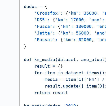
dados
=
 {

'Crossfox':
 {
'km':
35000
, 
'
'DS5':
 {
'km':
17000
, 
'ano':
'Fusca':
 {
'km':
130000
, 
'an
'Jetta':
 {
'km':
56000
, 
'ano
'Passat':
 {
'km':
62000
, 
'an
}

def
km_media(dataset,
ano_atual
result
=
 {}

for
item
in
dataset.items()
media
=
item[1]['km']
/
result.update({
item[0]
return
result
km_media(dados,
2019
)