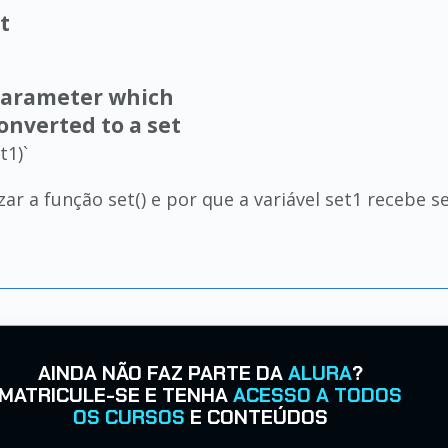
t
 parameter which
onverted to a set
t1)`
ar a função set() e por que a variável set1 recebe set
AINDA NÃO FAZ PARTE DA
ALURA
?
MATRICULE-SE E TENHA
ACESSO A TODOS
OS CURSOS
E CONTEÚDOS