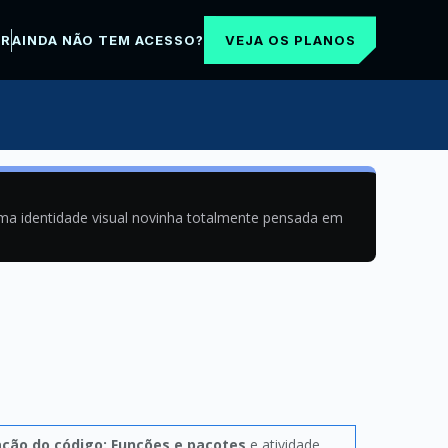
VEJA OS PLANOS
AR
AINDA NÃO TEM ACESSO?
uma identidade visual novinha totalmente pensada em
ção do código: Funções e pacotes
e atividade