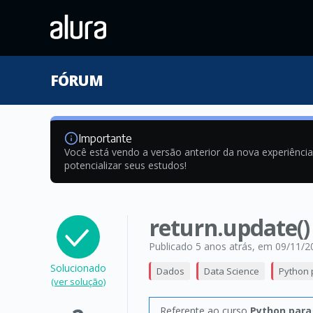
FÓRUM
Importante
Você está vendo a versão anterior da nova experiênci
potencializar seus estudos!
return.update()
Publicado 5 anos atrás
, em 09/11/2
Solucionado
Dados
Data Science
Python 
(ver solução)
Referente ao curso
Python para