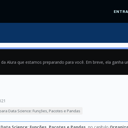
ENTR
a da Alura que estamos preparando para você. Em breve, ela ganha 
021
para Data Science: Funções, Pacotes e Pandas
 Data Science: Funções, Pacotes e Pandas
, no capítulo
Organiza