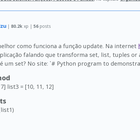
izu
|
80.2k
xp |
56
posts
melhor como funciona a função update. Na internet
licação falando que transforma set, list, tuples or 
 é um set? No site: `# Python program to demonstra
hod
, 7] list3 = [10, 11, 12]
ts
list1)