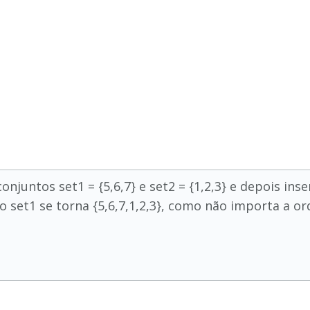
 conjuntos set1 = {5,6,7} e set2 = {1,2,3} e depois in
go set1 se torna {5,6,7,1,2,3}, como não importa a o