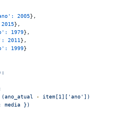
ano':
2005
}, 

2015
}, 

o':
1979
}, 

':
2011
}, 

o':
1999
}

):
:
(ano_atual
-
item[1]['ano'])
:
media
})