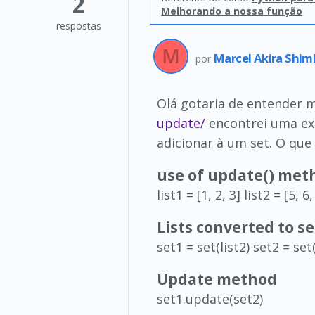
2
Melhorando a nossa função
respostas
Marcel Akira Shim
por
Olá gotaria de entender 
update/
encontrei uma exp
adicionar à um set. O que
use of update() met
list1 = [1, 2, 3] list2 = [5, 6
Lists converted to se
set1 = set(list2) set2 = set(
Update method
set1.update(set2)