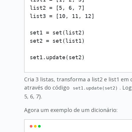
list2 = [5, 6, 7]

list3 = [10, 11, 12]

set1 = set(list2)

set2 = set(list1)

set1.update(set2)
Cria 3 listas, transforma a list2 e list1 em
através do código
. Lo
set1.update(set2)
5, 6, 7}.
Agora um exemplo de um dicionário: