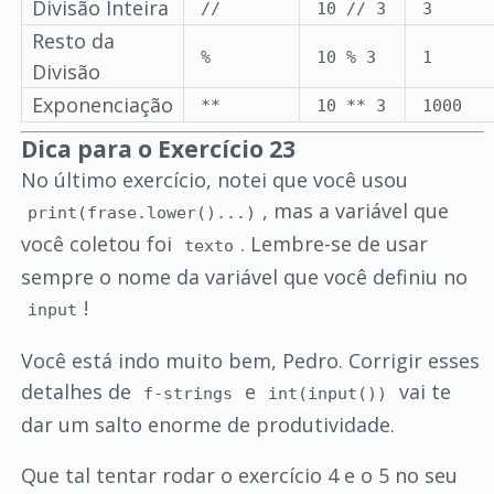
Divisão Inteira
//
10 // 3
3
Resto da
%
10 % 3
1
Divisão
Exponenciação
**
10 ** 3
1000
Dica para o Exercício 23
No último exercício, notei que você usou
, mas a variável que
print(frase.lower()...)
você coletou foi
. Lembre-se de usar
texto
sempre o nome da variável que você definiu no
!
input
Você está indo muito bem, Pedro. Corrigir esses
detalhes de
e
vai te
f-strings
int(input())
dar um salto enorme de produtividade.
Que tal tentar rodar o exercício 4 e o 5 no seu