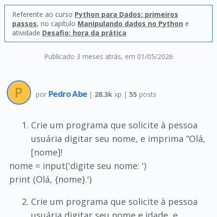
Referente ao curso
Python para Dados: primeiros
passos
, no capítulo
Manipulando dados no Python
e
atividade
Desafio: hora da prática
Publicado 3 meses atrás
, em 01/05/2026
Pedro Abe
por
|
28.3k
xp |
55
posts
Crie um programa que solicite à pessoa
usuária digitar seu nome, e imprima “Olá,
[nome]!
nome = input('digite seu nome: ')
print (Olá, {nome}.')
Crie um programa que solicite à pessoa
usuária digitar seu nome e idade, e