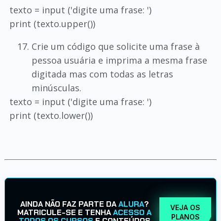
texto = input ('digite uma frase: ')
print (texto.upper())
Crie um código que solicite uma frase à
pessoa usuária e imprima a mesma frase
digitada mas com todas as letras
minúsculas.
texto = input ('digite uma frase: ')
print (texto.lower())
AINDA NÃO FAZ PARTE DA
ALURA
?
VEJA OS
MATRICULE-SE E TENHA
ACESSO A
PLANOS
TODOS OS CURSOS
E CONTEÚDOS