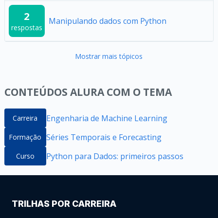
2
Manipulando dados com Python
respostas
Mostrar mais tópicos
CONTEÚDOS ALURA COM O TEMA
Engenharia de Machine Learning
Carreira
Séries Temporais e Forecasting
Formação
Python para Dados: primeiros passos
Curso
TRILHAS POR CARREIRA