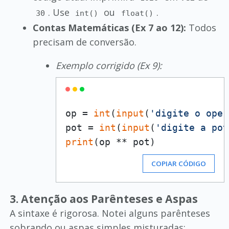
. Use
ou
.
30
int()
float()
Contas Matemáticas (Ex 7 ao 12):
Todos
precisam de conversão.
Exemplo corrigido (Ex 9):
op = 
int
(
input
(
'digite o oper
pot = 
int
(
input
(
'digite a pot
print
COPIAR CÓDIGO
3. Atenção aos Parênteses e Aspas
A sintaxe é rigorosa. Notei alguns parênteses
sobrando ou aspas simples misturadas: