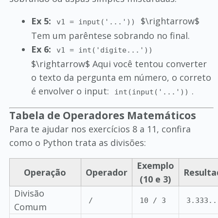
Ex 5:
$\rightarrow$
v1 = input('...'))
Tem um parêntese sobrando no final.
Ex 6:
v1 = int('digite...'))
$\rightarrow$ Aqui você tentou converter
o texto da pergunta em número, o correto
é envolver o input:
.
int(input('...'))
Tabela de Operadores Matemáticos
Para te ajudar nos exercícios 8 a 11, confira
como o Python trata as divisões:
Exemplo
Operação
Operador
Resulta
(10 e 3)
Divisão
/
10 / 3
3.333..
Comum