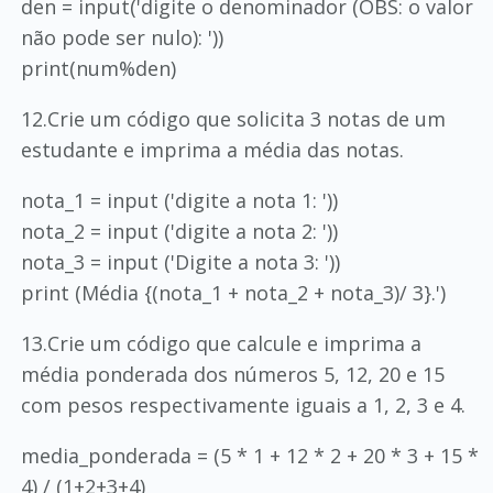
den = input('digite o denominador (OBS: o valor
não pode ser nulo): '))
print(num%den)
12.Crie um código que solicita 3 notas de um
estudante e imprima a média das notas.
nota_1 = input ('digite a nota 1: '))
nota_2 = input ('digite a nota 2: '))
nota_3 = input ('Digite a nota 3: '))
print (Média {(nota_1 + nota_2 + nota_3)/ 3}.')
13.Crie um código que calcule e imprima a
média ponderada dos números 5, 12, 20 e 15
com pesos respectivamente iguais a 1, 2, 3 e 4.
media_ponderada = (5 * 1 + 12 * 2 + 20 * 3 + 15 *
4) / (1+2+3+4)