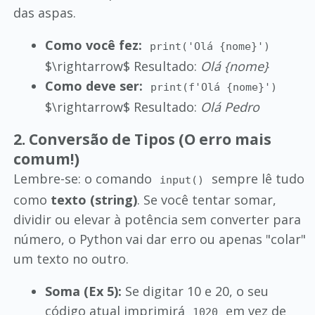
das aspas.
Como você fez:
print('Olá {nome}')
$\rightarrow$ Resultado:
Olá {nome}
Como deve ser:
print(f'Olá {nome}')
$\rightarrow$ Resultado:
Olá Pedro
2. Conversão de Tipos (O erro mais
comum!)
Lembre-se: o comando
sempre lê tudo
input()
como
texto (string)
. Se você tentar somar,
dividir ou elevar à potência sem converter para
número, o Python vai dar erro ou apenas "colar"
um texto no outro.
Soma (Ex 5):
Se digitar 10 e 20, o seu
código atual imprimirá
em vez de
1020