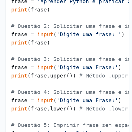
frase = 
'Aprender Python é praticar a
print
(frase)

# Questão 2: Solicitar uma frase e im
frase = 
input
(
'Digite uma frase: '
print
(frase)

# Questão 3: Solicitar uma frase e im
frase = 
input
(
'Digite uma Frase:'
print
(frase.upper()) 
# Método .upper(
# Questão 4: Solicitar uma frase e im
frase = 
input
(
'Digite uma Frase:'
print
(frase.lower()) 
# Método .lower(
# Questão 5: Imprimir frase sem espaç