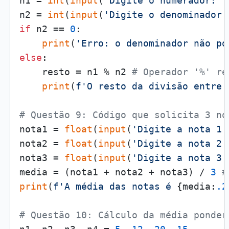
n1 = 
int
(
input
(
'Digite o numerador: '
n2 = 
int
(
input
(
'Digite o denominador 
if
 n2 == 
0
:

print
(
'Erro: o denominador não po
else
:

    resto = n1 % n2 
# Operador '%' re
print
(
f'O resto da divisão entre 
# Questão 9: Código que solicita 3 no
nota1 = 
float
(
input
(
'Digite a nota 1:
nota2 = 
float
(
input
(
'Digite a nota 2:
nota3 = 
float
(
input
(
'Digite a nota 3:
media = (nota1 + nota2 + nota3) / 
3
#
print
(
f'A média das notas é 
{media:
.2
# Questão 10: Cálculo da média ponder