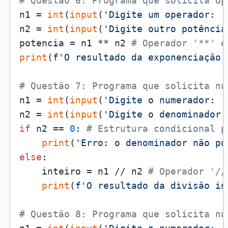
# Questão 6: Programa que solicita op
n1 = 
int
(
input
(
'Digite um operador: '
n2 = 
int
(
input
(
'Digite outro potência
potencia = n1 ** n2 
# Operador '**' e
print
(
f'O resultado da exponenciação 
# Questão 7: Programa que solicita nu
n1 = 
int
(
input
(
'Digite o numerador: '
n2 = 
int
(
input
(
'Digite o denominador 
if
 n2 == 
0
: 
# Estrutura condicional p
print
(
'Erro: o denominador não po
else
:

    inteiro = n1 // n2 
# Operador '//
print
(
f'O resultado da divisão in
# Questão 8: Programa que solicita nu