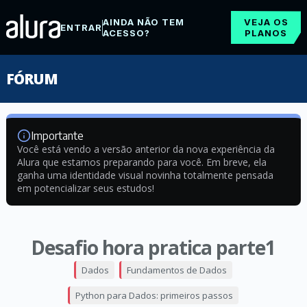
AINDA NÃO TEM
VEJA OS
ENTRAR
ACESSO?
PLANOS
FÓRUM
Importante
Você está vendo a versão anterior da nova experiência da
Alura que estamos preparando para você. Em breve, ela
ganha uma identidade visual novinha totalmente pensada
em potencializar seus estudos!
Desafio hora pratica parte1
Dados
Fundamentos de Dados
Python para Dados: primeiros passos