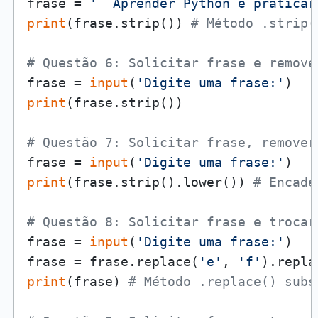
frase = 
'  Aprender Python é praticar
print
(frase.strip()) 
# Método .strip(
# Questão 6: Solicitar frase e remove
frase = 
input
(
'Digite uma frase:'
print
(frase.strip())

# Questão 7: Solicitar frase, remover
frase = 
input
(
'Digite uma frase:'
print
(frase.strip().lower()) 
# Encade
# Questão 8: Solicitar frase e trocar
frase = 
input
(
'Digite uma frase:'
)

frase = frase.replace(
'e'
, 
'f'
).repla
print
(frase) 
# Método .replace() subs