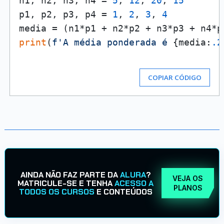
n1, n2, n3, n4 = 
5
, 
12
, 
20
, 
15
p1, p2, p3, p4 = 
1
, 
2
, 
3
, 
4
media = (n1*p1 + n2*p2 + n3*p3 + n4*p
print
(
f'A média ponderada é 
{media:
.2
COPIAR CÓDIGO
AINDA NÃO FAZ PARTE DA
ALURA
?
VEJA OS
MATRICULE-SE E TENHA
ACESSO A
PLANOS
TODOS OS CURSOS
E CONTEÚDOS