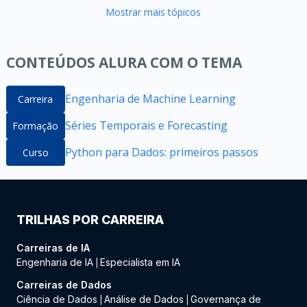
Mostrar mais tópicos
CONTEÚDOS ALURA COM O TEMA
Engenharia de Machine Learning
Carreira
Séries Temporais e Forecasting
Formação
Python para Dados: primeiros passos
Curso
TRILHAS POR CARREIRA
Carreiras de IA
Engenharia de IA
Especialista em IA
|
Carreiras de Dados
Ciência de Dados
Análise de Dados
Governança de
|
|