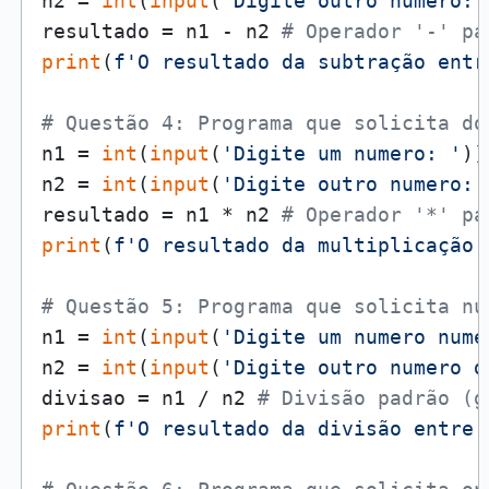
n2 = 
int
(
input
(
'Digite outro numero: 
resultado = n1 - n2 
# Operador '-' pa
print
(
f'O resultado da subtração entr
# Questão 4: Programa que solicita do
n1 = 
int
(
input
(
'Digite um numero: '
))

n2 = 
int
(
input
(
'Digite outro numero: 
resultado = n1 * n2 
# Operador '*' pa
print
(
f'O resultado da multiplicação 
# Questão 5: Programa que solicita nu
n1 = 
int
(
input
(
'Digite um numero nume
n2 = 
int
(
input
(
'Digite outro numero d
divisao = n1 / n2 
# Divisão padrão (g
print
(
f'O resultado da divisão entre 