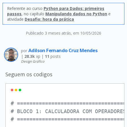
Referente ao curso
Python para Dados: primeiros
passos
, no capítulo
Manipulando dados no Python
e
atividade
Desafio: hora da prática
Publicado 3 meses atrás
, em 10/05/2026
Adilson Fernando Cruz Mendes
por
|
28.3k
xp |
11
posts
Design Gráfico
Seguem os codigos
# ===================================
# BLOCO 1: CALCULADORA COM OPERADORES
# ===================================