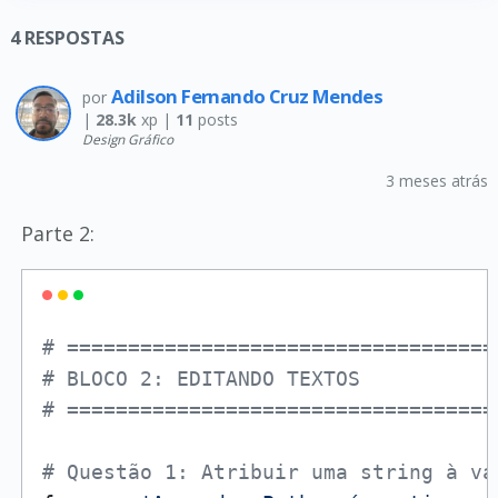
4
RESPOSTAS
Adilson Fernando Cruz Mendes
por
|
28.3k
xp |
11
posts
Design Gráfico
3 meses atrás
Parte 2:
# ===================================
# BLOCO 2: EDITANDO TEXTOS
# ===================================
# Questão 1: Atribuir uma string à va