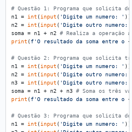
# Questão 1: Programa que solicita do
n1 = 
int
(
input
(
'Digite um numero: '
))
n2 = 
int
(
input
(
'Digite outro numero: 
soma = n1 + n2 
# Realiza a operação a
print
(
f'O resultado da soma entre o 
{
# Questão 2: Programa que solicita tr
n1 = 
int
(
input
(
'Digite um numero: '
))

n2 = 
int
(
input
(
'Digite outro numero: 
n3 = 
int
(
input
(
'Digite outro numero: 
soma = n1 + n2 + n3 
# Soma os três va
print
(
f'O resultado da soma entre o 
{
# Questão 3: Programa que solicita do
n1 = 
int
(
input
(
'Digite um numero: '
))
