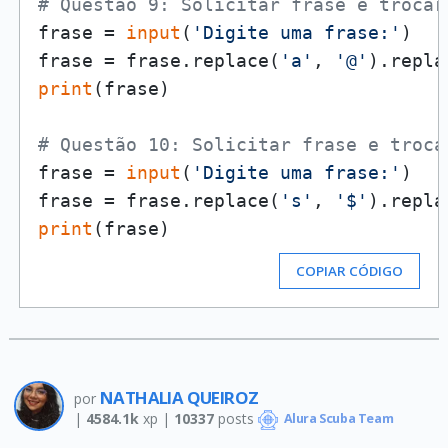
# Questão 9: Solicitar frase e trocar
frase = 
input
(
'Digite uma frase:'
)

frase = frase.replace(
'a'
, 
'@'
).repla
print
(frase)

# Questão 10: Solicitar frase e troca
frase = 
input
(
'Digite uma frase:'
)

frase = frase.replace(
's'
, 
'$'
).repla
print
COPIAR CÓDIGO
NATHALIA QUEIROZ
por
|
4584.1k
xp |
10337
posts
Alura Scuba Team