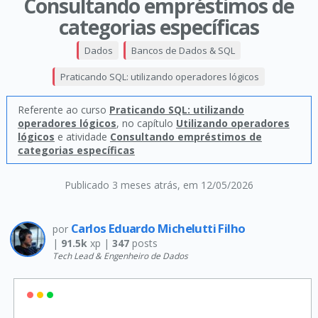
Consultando empréstimos de
categorias específicas
Dados
Bancos de Dados & SQL
Praticando SQL: utilizando operadores lógicos
Referente ao curso
Praticando SQL: utilizando
operadores lógicos
, no capítulo
Utilizando operadores
lógicos
e atividade
Consultando empréstimos de
categorias específicas
Publicado 3 meses atrás
, em 12/05/2026
Carlos Eduardo Michelutti Filho
por
|
91.5k
xp |
347
posts
Tech Lead & Engenheiro de Dados