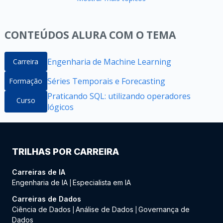
CONTEÚDOS ALURA COM O TEMA
Engenharia de Machine Learning
Carreira
Séries Temporais e Forecasting
Formação
Praticando SQL: utilizando operadores
Curso
lógicos
TRILHAS POR CARREIRA
Carreiras de IA
Engenharia de IA
Especialista em IA
|
Carreiras de Dados
Ciência de Dados
Análise de Dados
Governança de
|
|
Dados