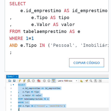
SELECT
    e.id_emprestimo 
AS
 id_emprestimo

,	e.Tipo 
AS
 tipo

,	e.Valor 
AS
FROM
 tabelaemprestimo 
AS
WHERE
1
=
1
AND
 e.Tipo 
IN
 (
'Pessoal', 'Imobiliári
COPIAR CÓDIGO