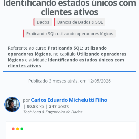
Identificando estados únicos com
clientes ativos
Dados
Bancos de Dados & SQL
Praticando SQL: utilizando operadores lógicos
Referente ao curso
Praticando SQL: utilizando
operadores lógicos
, no capítulo
Utilizando operadores
lógicos
e atividade
Identificando estados únicos com
clientes ativos
Publicado 3 meses atrás
, em 12/05/2026
Carlos Eduardo Michelutti Filho
por
|
90.8k
xp |
347
posts
Tech Lead & Engenheiro de Dados