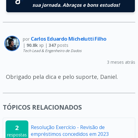
sua jornada. Abraços e bons estudos!
Carlos Eduardo Michelutti Filho
por
|
90.8k
xp |
347
posts
Tech Lead & Engenheiro de Dados
3 meses atrás
Obrigado pela dica e pelo suporte, Daniel.
TÓPICOS RELACIONADOS
2
Resolução Exercício - Revisão de
empréstimos concedidos em 2023
respostas