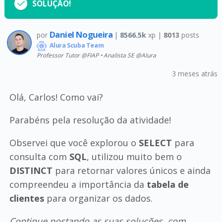
SOLUÇÃO!
Daniel Nogueira
por
|
8566.5k
xp |
8013
posts
Alura Scuba Team
Professor Tutor @FIAP • Analista SE @Alura
3 meses atrás
Olá, Carlos! Como vai?
Parabéns pela resolução da atividade!
Observei que você explorou o
SELECT
para
consulta com
SQL
, utilizou muito bem o
DISTINCT
para retornar valores únicos e ainda
compreendeu a importância da
tabela de
clientes
para organizar os dados.
Continue postando as suas soluções, com