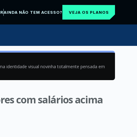
VEJA OS PLANOS
AR
AINDA NÃO TEM ACESSO?
uma identidade visual novinha totalmente pensada em
ores com salários acima