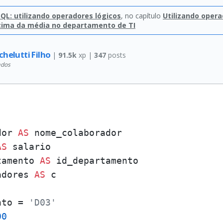
QL: utilizando operadores lógicos
, no capítulo
Utilizando opera
cima da média no departamento de TI
chelutti Filho
|
91.5k
xp |
347
posts
ados
dor 
AS
 nome_colaborador

AS
 salario

rtamento 
AS
adores 
AS
nto = 
'D03'
00