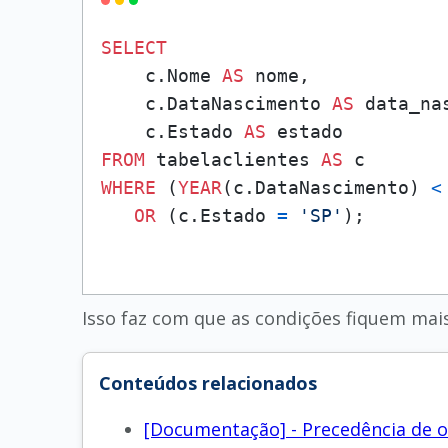
SELECT
    c.Nome 
AS
 nome,

    c.DataNascimento 
AS
 data_nas
    c.Estado 
AS
FROM
 tabelaclientes 
AS
WHERE
 (
YEAR
(c.DataNascimento) 
<
OR
 (c.Estado 
=
'SP'
Isso faz com que as condições fiquem mais
Conteúdos relacionados
[Documentação] - Precedência de 