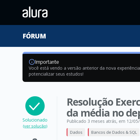
FÓRUM
Importante
Você está vendo a versão anterior da nova experiênci
potencializar seus estudos!
Resolução Exerc
da média no de
Solucionado
Publicado 3 meses atrás
, em 12/05
(ver solução)
Dados
Bancos de Dados & SQL