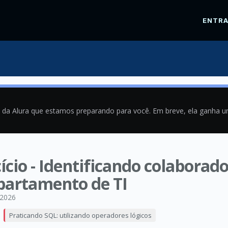
ENTR
a da Alura que estamos preparando para você. Em breve, ela ganha 
ício - Identificando colaborad
partamento de TI
/2026
Praticando SQL: utilizando operadores lógicos