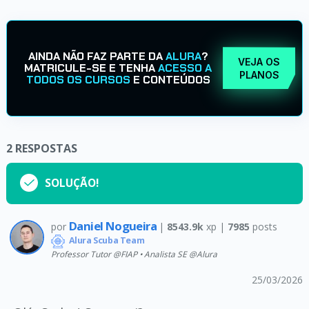
AINDA NÃO FAZ PARTE DA
ALURA
?
VEJA OS
MATRICULE-SE E TENHA
ACESSO A
PLANOS
TODOS OS CURSOS
E CONTEÚDOS
2
RESPOSTAS
SOLUÇÃO!
Daniel Nogueira
por
|
8543.9k
xp |
7985
posts
Alura Scuba Team
Professor Tutor @FIAP • Analista SE @Alura
25/03/2026