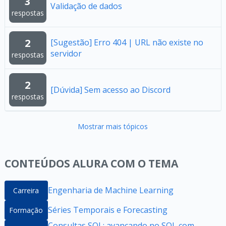
3
Validação de dados
respostas
2
[Sugestão] Erro 404 | URL não existe no
servidor
respostas
2
[Dúvida] Sem acesso ao Discord
respostas
Mostrar mais tópicos
CONTEÚDOS ALURA COM O TEMA
Engenharia de Machine Learning
Carreira
Séries Temporais e Forecasting
Formação
Consultas SQL: avançando no SQL com