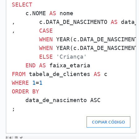
SELECT
    c.NOME 
AS
 nome

,	c.DATA_DE_NASCIMENTO 
AS
 data_
,	
CASE
WHEN
 YEAR(c.DATA_DE_NASCIMENT
WHEN
 YEAR(c.DATA_DE_NASCIMENT
ELSE
'Criança'
END
AS
FROM
 tabela_de_clientes 
AS
WHERE
1
=
1
ORDER
BY
    data_de_nascimento ASC

COPIAR CÓDIGO