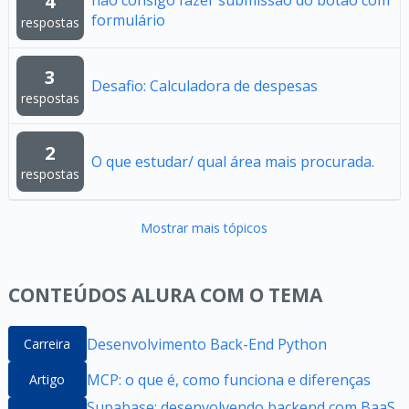
4
não consigo fazer submissão do botão com
formulário
respostas
3
Desafio: Calculadora de despesas
respostas
2
O que estudar/ qual área mais procurada.
respostas
Mostrar mais tópicos
CONTEÚDOS ALURA COM O TEMA
Desenvolvimento Back-End Python
Carreira
MCP: o que é, como funciona e diferenças
Artigo
Supabase: desenvolvendo backend com BaaS