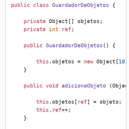
public
class
GuardadorDeObjetos
 {

private
 Object[] objetos;

private
int
ref
;

public
GuardadorDeObjetos
()
 {

this
.objetos = 
new
 Object[
10
]
    }

public
void
adicionaObjeto
 (
Objec
this
.objetos[
ref
] = objeto;

this
.
ref
++;

    }
