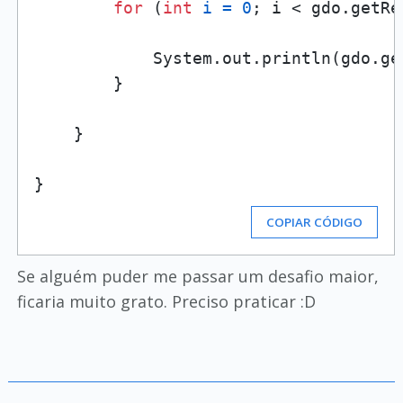
for
 (
int
i
=
0
; i < gdo.getRe
            System.out.println(gdo.get
        }

    }

COPIAR CÓDIGO
Se alguém puder me passar um desafio maior,
ficaria muito grato. Preciso praticar :D