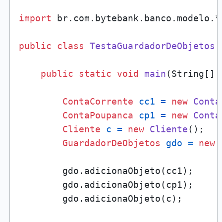
import
 br.com.bytebank.banco.modelo.*;
public
class
TestaGuardadorDeObjetos
 
public
static
void
main
(String[] 
ContaCorrente
cc1
=
new
Conta
ContaPoupanca
cp1
=
new
Conta
Cliente
c
=
new
Cliente
();

GuardadorDeObjetos
gdo
=
new
        gdo.adicionaObjeto(cc1);

        gdo.adicionaObjeto(cp1);

        gdo.adicionaObjeto(c);
