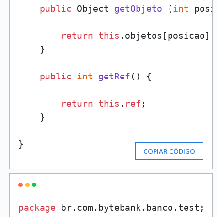
public
 Object 
getObjeto
 (
int
 posi
return
this
.objetos[posicao];

    }

public
int
getRef
()
 {

return
this
.
ref
;

    }

}
COPIAR CÓDIGO
package
 br.com.bytebank.banco.test;
