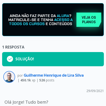
AINDA NÃO FAZ PARTE DA
ALURA
?
VEJA OS
MATRICULE-SE E TENHA
ACESSO A
PLANOS
TODOS OS CURSOS
E CONTEÚDOS
1
RESPOSTA
SOLUÇÃO!
Guilherme Henrique de Lira Silva
por
|
450.1k
xp |
526
posts
29/09/2021
Olá Jorge! Tudo bem?