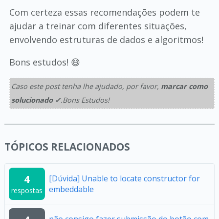
Com certeza essas recomendações podem te
ajudar a treinar com diferentes situações,
envolvendo estruturas de dados e algoritmos!
Bons estudos! 😄
Caso este post tenha lhe ajudado, por favor,
marcar como
solucionado ✓
.Bons Estudos!
TÓPICOS RELACIONADOS
4
[Dúvida] Unable to locate constructor for
embeddable
respostas