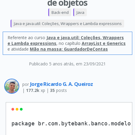
de objetos
Back-end
Java
Java e java.util: Coleções, Wrappers e Lambda expressions
Referente ao curso
Java e java.util: Coleções, Wrappers
e Lambda expressions
, no capítulo
ArrayList e Generics
e atividade
Mão na massa: GuardadorDeContas
Publicado 5 anos atrás
, em 23/09/2021
Jorge Ricardo G. A. Queiroz
por
|
177.2k
xp |
35
posts
package br.com.bytebank.banco.modelo;
