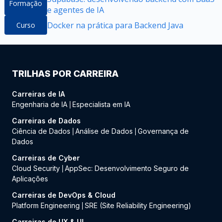
Formação
e agentes de IA
Docker na prática para Backend Java
Curso
TRILHAS POR CARREIRA
Carreiras de IA
Engenharia de IA
Especialista em IA
|
Carreiras de Dados
Ciência de Dados
Análise de Dados
Governança de
|
|
Dados
Carreiras de Cyber
Cloud Security
AppSec: Desenvolvimento Seguro de
|
Aplicações
Carreiras de DevOps & Cloud
Platform Engineering
SRE (Site Reliability Engineering)
|
Carreiras de UX & UI