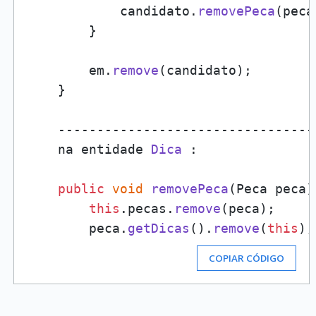
            candidato.
removePeca
(peca)
        }

        em.
remove
(candidato);

    }

    ---------------------------------
    na entidade 
Dica
 : 

public
void
removePeca
(
Peca peca
)
this
.
pecas
.
remove
(peca);

        peca.
getDicas
().
remove
(
this
COPIAR CÓDIGO