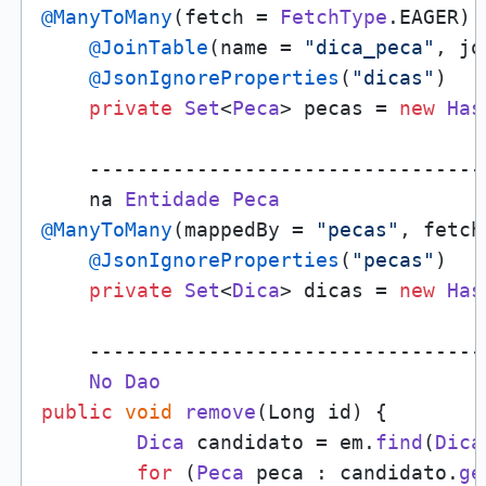
@ManyToMany
(fetch = 
FetchType
.
EAGER
) 
@JoinTable
(name = 
"dica_peca"
, jo
@JsonIgnoreProperties
(
"dicas"
)    
private
Set
<
Peca
> pecas = 
new
Has
    ---------------------------------
    na 
Entidade
Peca
@ManyToMany
(mappedBy = 
"pecas"
, fetch
@JsonIgnoreProperties
(
"pecas"
)

private
Set
<
Dica
> dicas = 
new
Has
    ---------------------------------
No
Dao
public
void
remove
(
Long id
) {

Dica
 candidato = em.
find
(
Dica
for
 (
Peca
 peca : candidato.
ge