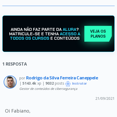
AINDA NÃO FAZ PARTE DA
ALURA
?
VEJA OS
MATRICULE-SE E TENHA
ACESSO A
PLANOS
TODOS OS CURSOS
E CONTEÚDOS
1
RESPOSTA
Rodrigo da Silva Ferreira Caneppele
por
|
5143.4k
xp |
9032
posts
Instrutor
Gestor de conteúdos de cibersegurança
21/09/2021
Oi Fabiano,