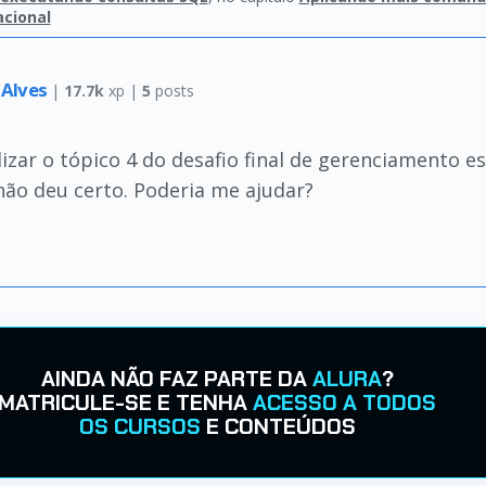
acional
 Alves
|
17.7k
xp |
5
posts
zar o tópico 4 do desafio final de gerenciamento e
ão deu certo. Poderia me ajudar?
AINDA NÃO FAZ PARTE DA
ALURA
?
MATRICULE-SE E TENHA
ACESSO A TODOS
OS CURSOS
E CONTEÚDOS