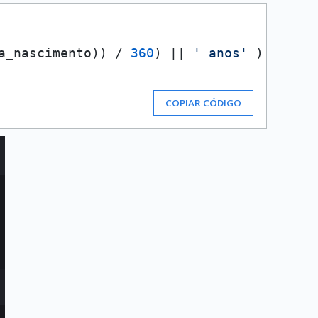
a_nascimento)) / 
360
) || 
' anos'
COPIAR CÓDIGO