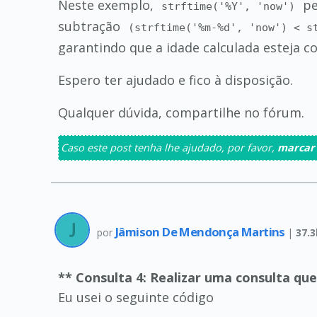
Neste exemplo,
pe
strftime('%Y', 'now')
subtração
(strftime('%m-%d', 'now') < s
garantindo que a idade calculada esteja co
Espero ter ajudado e fico à disposição.
Qualquer dúvida, compartilhe no fórum.
Caso este post tenha lhe ajudado, por favor,
marcar
Jâmison De Mendonça Martins
por
|
37.3
** Consulta 4: Realizar uma consulta que
Eu usei o seguinte código