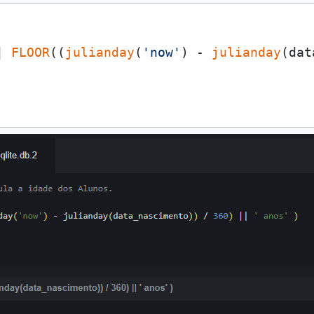
| 
FLOOR
((
julianday
(
'now'
) - 
julianday
(dat