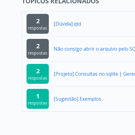
TÓPICOS RELACIONADOS
2
[Dúvida] qtd
respostas
2
Não consigo abrir o arquivo pelo SQ
respostas
2
[Projeto] Consultas no sqlite | Ger
respostas
1
[Sugestão] Exemplos
respostas