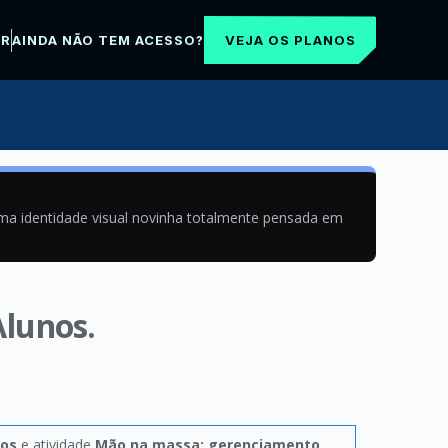
VEJA OS PLANOS
AR
AINDA NÃO TEM ACESSO?
uma identidade visual novinha totalmente pensada em
Alunos.
dos
e atividade
Mão na massa: gerenciamento