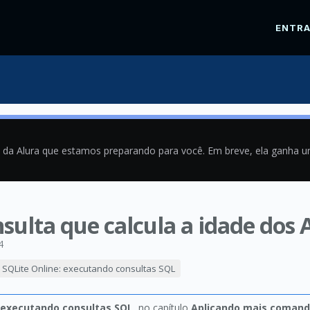
ENTR
a da Alura que estamos preparando para você. Em breve, ela ganha 
sulta que calcula a idade dos 
4
SQLite Online: executando consultas SQL
: executando consultas SQL
, no capítulo
Aplicando mais coman