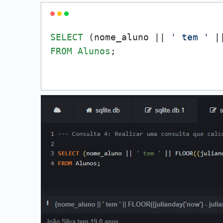
SELECT
 (nome_aluno || 
' tem '
 |
FROM
Alunos