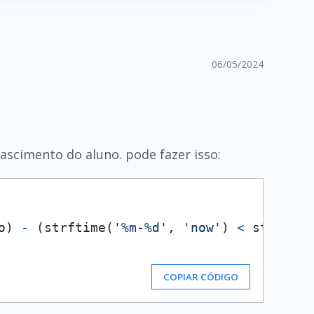
06/05/2024
ascimento do aluno. pode fazer isso:
o) 
-
 (strftime(
'%m-%d'
, 
'now'
) 
<
 strftime
COPIAR CÓDIGO