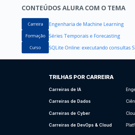
CONTEÚDOS ALURA COM O TEMA
Engenharia de Machine Learning
Carreira
Séries Temporais e Forecasting
Formação
SQLite Online: executando consultas 
Curso
TRILHAS POR CARREIRA
Carreiras de IA
Enge
Carreiras de Dados
Ciên
Carreiras de Cyber
Clou
Carreiras de DevOps & Cloud
Plat