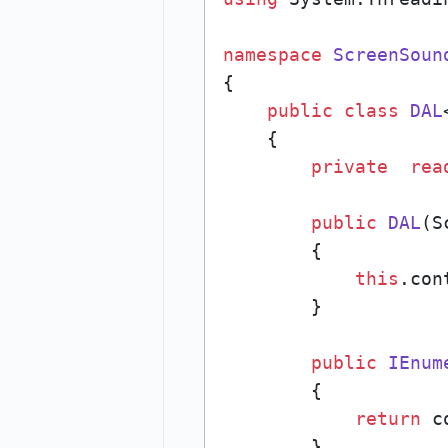
namespace
ScreenSoun
{

public
class
DAL
    {

private
rea
public
DAL
(
S
        {

this
.con
        }

public
IEnum
        {

return
 c
        }
