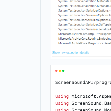
ScreenSoundAPI/progra
using
using
using