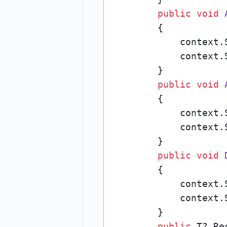
public
void
        {

            context.
            context.S
        }

public
void
        {

            context.
            context.S
        }

public
void
        {

            context.
            context.S
        }

public
 T? Re