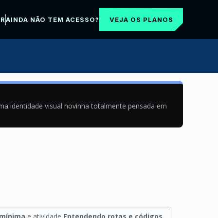
VEJA OS PLANOS
AR
AINDA NÃO TEM ACESSO?
uma identidade visual novinha totalmente pensada em
 mínima
e atividade
Entendendo rotas e códigos