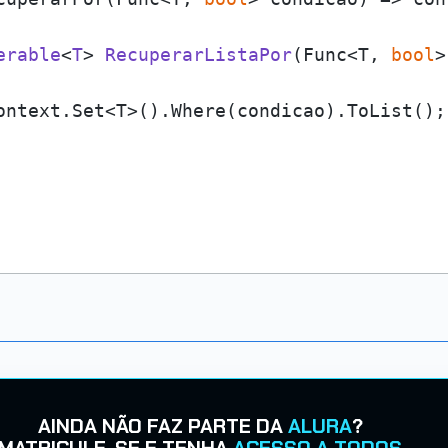
erable
<
T
> 
RecuperarListaPor
(
Func<T, 
bool
>
ontext.Set<T>().Where(condicao).ToList();

AINDA NÃO FAZ PARTE DA
ALURA
?