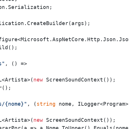
on.Serialization;

lication.CreateBuilder(args);

ld();

s"
, () =>

L<Artista>(
new
 ScreenSoundContext());

();

s/{nome}"
, (
string
 nome, ILogger<Program>
L<Artista>(
new
 ScreenSoundContext());

erarPor(a => a.Nome.ToUpper().Equals(nome