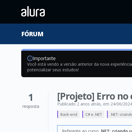
FÓRUM
Importante
Você está vendo a versão anterior da nova experiênci
potencializar seus estudos!
[Projeto] Erro no
1
Publicado 2 anos atrás
, em 24/06/202
resposta
Back-end
C# e .NET
.NET: crian
Referente ao curso
.NET: criando