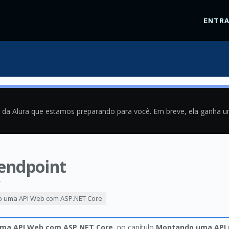
ENTR
a da Alura que estamos preparando para você. Em breve, ela ganha 
 endpoint
4
do uma API Web com ASP.NET Core
 uma API Web com ASP.NET Core
, no capítulo
Montando uma API