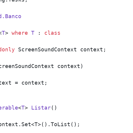
d.Banco
<
T
> 
where
T
 : 
class
donly
 ScreenSoundContext context;

creenSoundContext context
)
text = context;

erable
<
T
> 
Listar
()
ontext.Set<T>().ToList();
