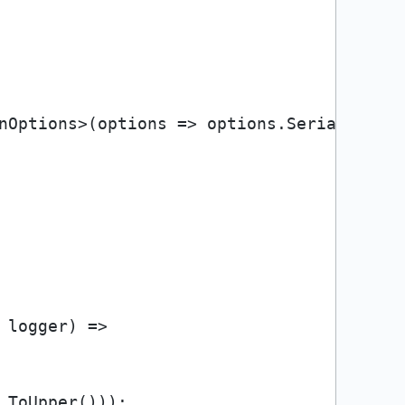
 logger) =>

.ToUpper()));
