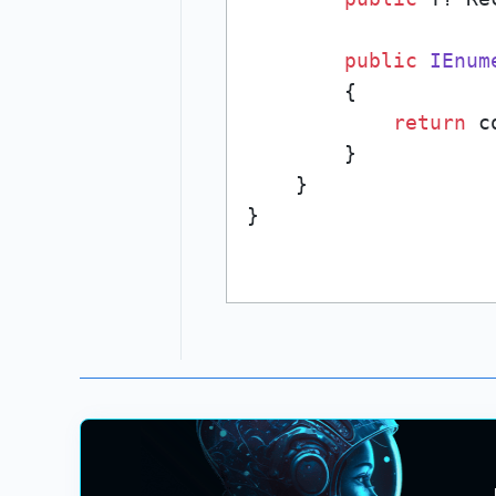
public
IEnum
        {

return
 c
        }

    }
