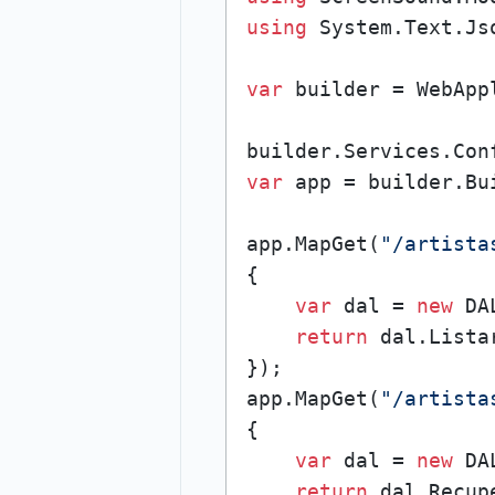
using
 System.Text.Js
var
 builder = WebApp
var
 app = builder.Bui
app.MapGet(
"/artista
{

var
 dal = 
new
 DA
return
 dal.Listar
});

app.MapGet(
"/artista
{

var
 dal = 
new
 DA
return
 dal.Recup