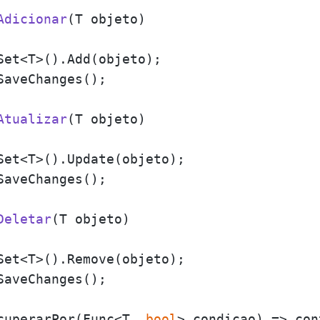
Adicionar
(
T objeto
)
Set<T>().Add(objeto);

aveChanges();

Atualizar
(
T objeto
)
Set<T>().Update(objeto);

aveChanges();

Deletar
(
T objeto
)
Set<T>().Remove(objeto);

aveChanges();

cuperarPor(Func<T, 
bool
> condicao) => con