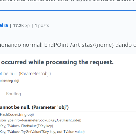
eira
|
17.2k
xp |
1
posts
cionando normal! EndPOint /artistas/{nome} dando o 