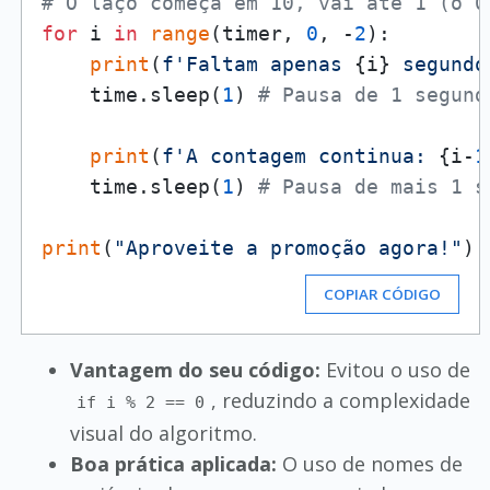
# O laço começa em 10, vai até 1 (o 0
for
 i 
in
range
(timer, 
0
, -
2
):

print
(
f'Faltam apenas 
{i}
 segundo
    time.sleep(
1
) 
# Pausa de 1 segund
print
(
f'A contagem continua: 
{i-
1
    time.sleep(
1
) 
# Pausa de mais 1 s
print
(
"Aproveite a promoção agora!"
COPIAR CÓDIGO
Vantagem do seu código:
Evitou o uso de
, reduzindo a complexidade
if i % 2 == 0
visual do algoritmo.
Boa prática aplicada:
O uso de nomes de