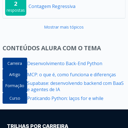
2
Contagem Regressiva
respostas
Mostrar mais tópicos
CONTEÚDOS ALURA COM O TEMA
Desenvolvimento Back-End Python
Carreira
MCP: o que é, como funciona e diferenças
Artigo
Supabase: desenvolvendo backend com BaaS
Formação
e agentes de IA
Praticando Python: laços for e while
Curso
TRILHAS POR CARREIRA