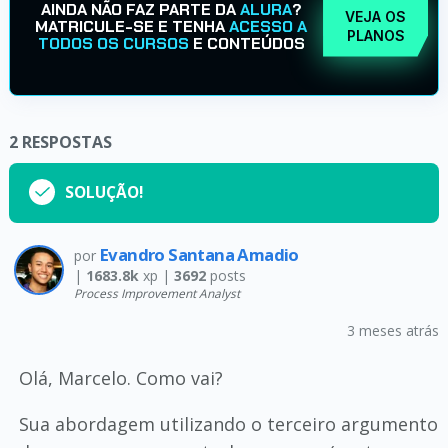
AINDA NÃO FAZ PARTE DA
ALURA
?
VEJA OS
MATRICULE-SE E TENHA
ACESSO A
PLANOS
TODOS OS CURSOS
E CONTEÚDOS
2
RESPOSTAS
SOLUÇÃO!
Evandro Santana Amadio
por
|
1683.8k
xp |
3692
posts
Process Improvement Analyst
3 meses atrás
Olá, Marcelo. Como vai?
Sua abordagem utilizando o terceiro argumento