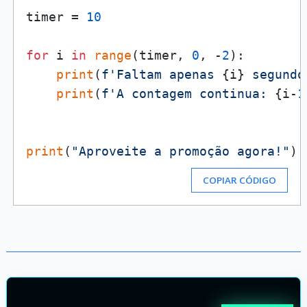
timer = 
10
for
 i 
in
range
(timer, 
0
, -
2
):

print
(
f'Faltam apenas 
{i}
 segundo
print
(
f'A contagem continua: 
{i-
1
print
(
"Aproveite a promoção agora!"
COPIAR CÓDIGO