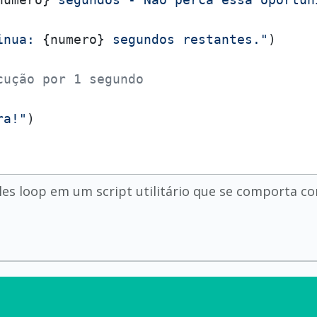
inua: 
{numero}
 segundos restantes."
)

cução por 1 segundo
ra!"
es loop em um script utilitário que se comporta c