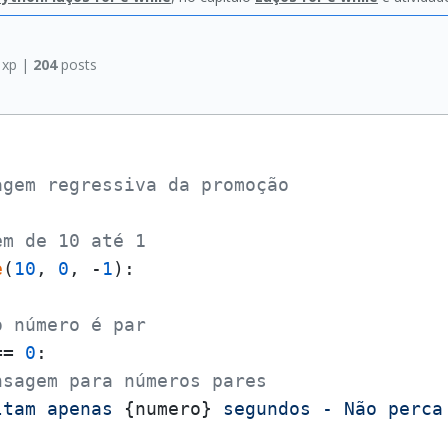
xp |
204
posts
agem regressiva da promoção
em de 10 até 1
e
(
10
, 
0
, -
1
):

o número é par
== 
0
:

nsagem para números pares
ltam apenas 
{numero}
 segundos - Não perca