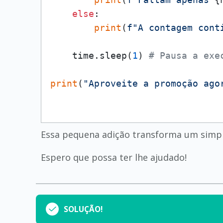
else
:

print
(
f"A contagem cont
    time.sleep(
1
) 
# Pausa a exe
print
(
"Aproveite a promoção ago
Essa pequena adição transforma um simpl
Espero que possa ter lhe ajudado!
SOLUÇÃO!