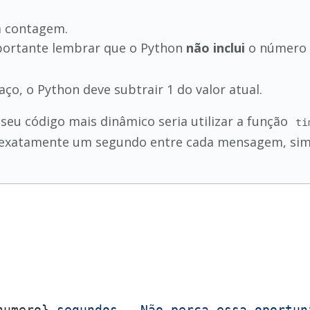
a contagem.
portante lembrar que o Python
não inclui
o número d
aço, o Python deve subtrair 1 do valor atual.
seu código mais dinâmico seria utilizar a função
ti
e exatamente um segundo entre cada mensagem, si
numero}
 segundos - Não perca essa oportun