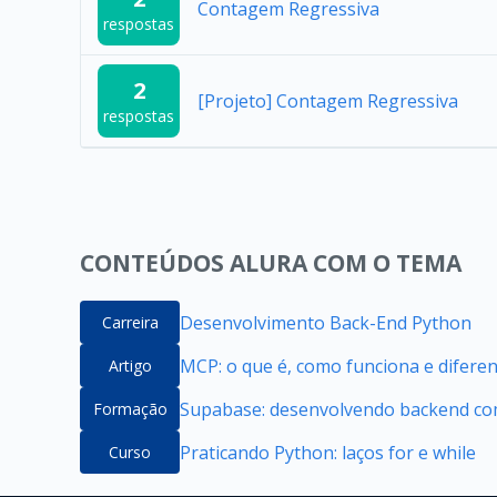
Contagem Regressiva
respostas
2
[Projeto] Contagem Regressiva
respostas
CONTEÚDOS ALURA COM O TEMA
Desenvolvimento Back-End Python
Carreira
MCP: o que é, como funciona e difere
Artigo
Supabase: desenvolvendo backend com
Formação
Praticando Python: laços for e while
Curso