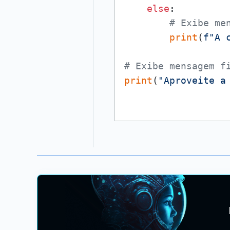
else
:

# Exibe me
print
(
f"A 
# Exibe mensagem f
print
(
"Aproveite a