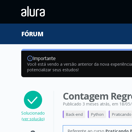
FÓRUM
Importante
Você está vendo a versão anterior da nova experiênci
potencializar seus estudos!
Contagem Regr
Publicado 3 meses atrás
, em 18/05
Solucionado
Back-end
Python
Praticando 
(ver solução)
Referente ao curso
Praticando P