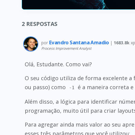
2
RESPOSTAS
Evandro Santana Amadio
por
|
1683.8k
xp
Process Improvement Analyst
Olá, Estudante. Como vai?
O seu código utiliza de forma excelente a
ou passo) como
é a maneira correta e 
-1
Além disso, a lógica para identificar núm
programação, muito útil para criar layout
Para agregar ainda mais valor ao seu ap
esses três parâmetros que você utilizou: