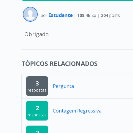
Estudante
por
|
108.4k
xp |
204
posts
Obrigado
TÓPICOS RELACIONADOS
3
Pergunta
respostas
2
Contagem Regressiva
respostas
2