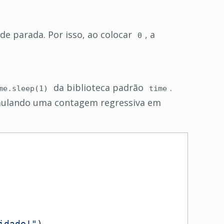
e parada. Por isso, ao colocar
, a
0
da biblioteca padrão
.
me.sleep(1)
time
mulando uma contagem regressiva em
idade!"
)
