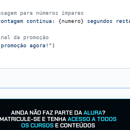
nsagem para números ímpares
contagem continua: 
{numero}
 segundos rest
inal da promoção
 promoção agora!"
AINDA NÃO FAZ PARTE DA
ALURA
?
MATRICULE-SE E TENHA
ACESSO A TODOS
OS CURSOS
E CONTEÚDOS