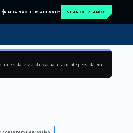
VEJA OS PLANOS
AR
AINDA NÃO TEM ACESSO?
uma identidade visual novinha totalmente pensada em
de
Contagem Regressiva