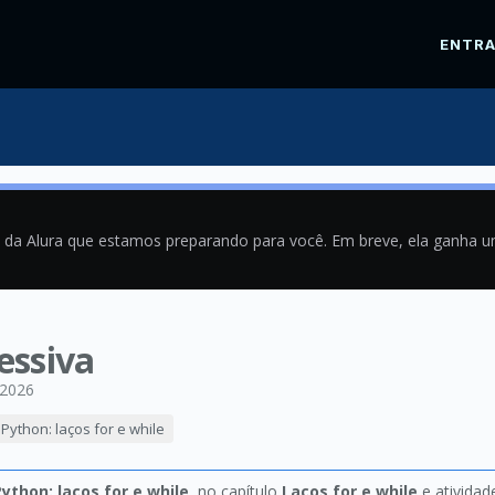
ENTR
a da Alura que estamos preparando para você. Em breve, ela ganha 
essiva
/2026
Python: laços for e while
ython: laços for e while
, no capítulo
Laços for e while
e ativida