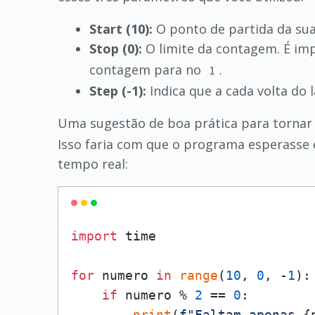
Start (10):
O ponto de partida da su
Stop (0):
O limite da contagem. É im
contagem para no
.
1
Step (-1):
Indica que a cada volta do l
Uma sugestão de boa prática para tornar 
Isso faria com que o programa esperass
tempo real:
import
 time

for
 numero 
in
range
(
10
, 
0
, -
1
):

if
 numero % 
2
 == 
0
:

print
(
f"Faltam apenas 
{