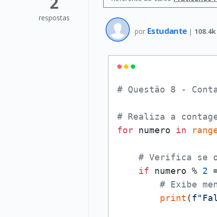
2
respostas
Estudante
por
|
108.4k
# Questão 8 - Cont
# Realiza a contag
for
 numero 
in
rang
# Verifica se 
if
 numero % 
2
 
# Exibe me
print
(
f"Fa