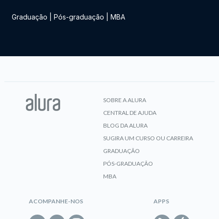
Graduação
|
Pós-graduação
|
MBA
SOBRE A ALURA
CENTRAL DE AJUDA
BLOG DA ALURA
SUGIRA UM CURSO OU CARREIRA
GRADUAÇÃO
PÓS-GRADUAÇÃO
MBA
ACOMPANHE-NOS
APPS