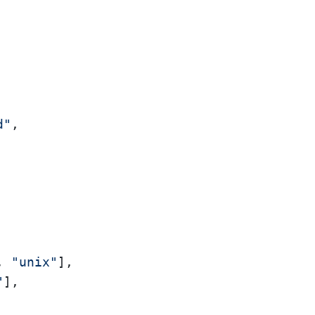
d"
,
,
"unix"
]
,
"
]
,