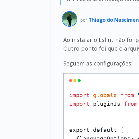
Thiago do Nascimen
por
Ao instalar o Eslint não fo
Outro ponto foi que o arqui
Seguem as configurações:
import
globals
from
import
 pluginJs 
from
export default [

  {languageOptions: 