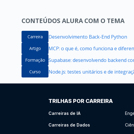
CONTEÚDOS ALURA COM O TEMA
Desenvolvimento Back-End Python
Carreira
MCP: o que é, como funciona e difere
Artigo
Supabase: desenvolvendo backend com
Formação
Node.js: testes unitários e de integra
Curso
TRILHAS POR CARREIRA
Carreiras de IA
Enge
Carreiras de Dados
Ciên