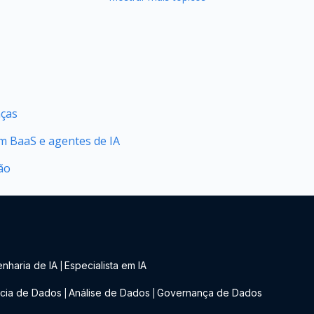
nças
 BaaS e agentes de IA
ção
nharia de IA
Especialista em IA
|
cia de Dados
Análise de Dados
Governança de Dados
|
|