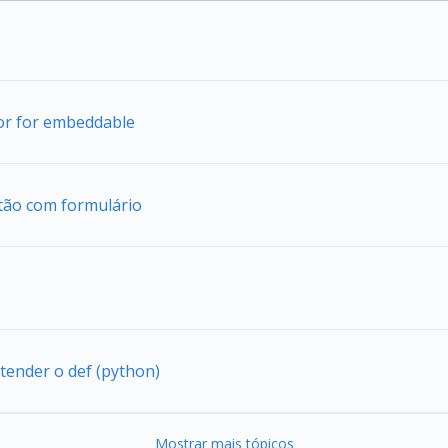
tor for embeddable
tão com formulário
tender o def (python)
Mostrar mais tópicos