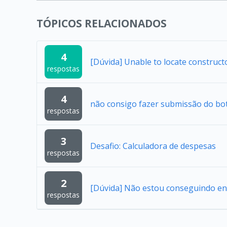
TÓPICOS RELACIONADOS
4
[Dúvida] Unable to locate construc
respostas
4
não consigo fazer submissão do bo
respostas
3
Desafio: Calculadora de despesas
respostas
2
[Dúvida] Não estou conseguindo en
respostas