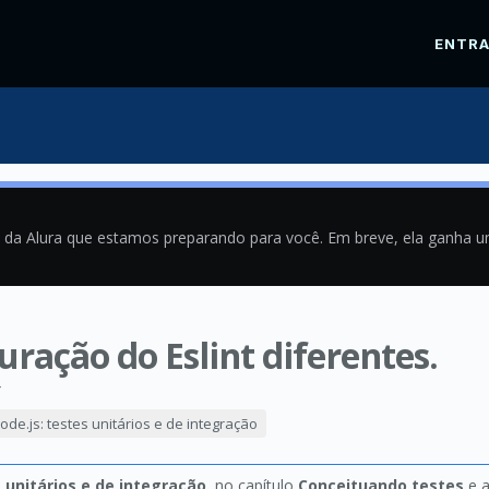
ENTR
a da Alura que estamos preparando para você. Em breve, ela ganha 
ração do Eslint diferentes.
4
ode.js: testes unitários e de integração
s unitários e de integração
, no capítulo
Conceituando testes
e a