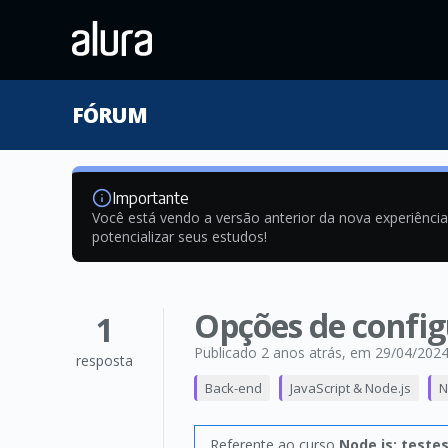
FÓRUM
Importante
Você está vendo a versão anterior da nova experiênci
potencializar seus estudos!
Opções de configu
1
Publicado 2 anos atrás
, em 29/04/202
resposta
Back-end
JavaScript & Node.js
N
Referente ao curso
Node.js: teste