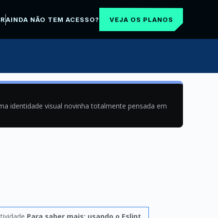
VEJA OS PLANOS
AR
AINDA NÃO TEM ACESSO?
uma identidade visual novinha totalmente pensada em
tividade
Para saber mais: usando o Eslint