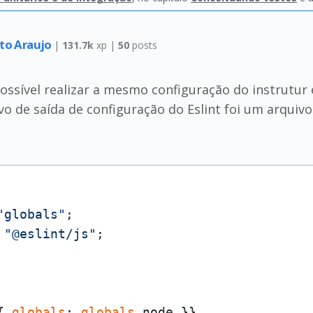
to Araujo
|
131.7k
xp |
50
posts
i possível realizar a mesmo configuração do instrut
vo de saída de configuração do Eslint foi um arquiv
"globals"
"@eslint/js"
;

{ 
globals
: 
globals
.node }},
