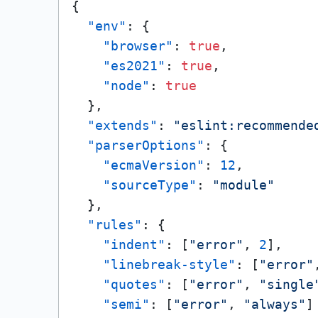
{
"env"
:
{
"browser"
:
true
,
"es2021"
:
true
,
"node"
:
true
}
,
"extends"
:
"eslint:recommende
"parserOptions"
:
{
"ecmaVersion"
:
12
,
"sourceType"
:
"module"
}
,
"rules"
:
{
"indent"
:
[
"error"
,
2
]
,
"linebreak-style"
:
[
"error"
"quotes"
:
[
"error"
,
"single
"semi"
:
[
"error"
,
"always"
]