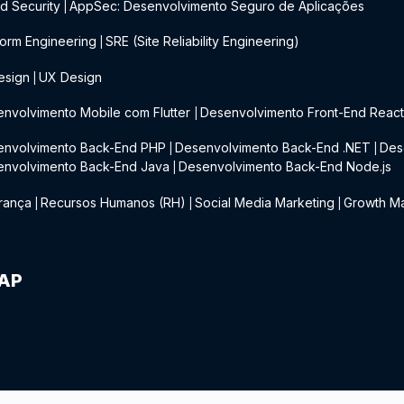
d Security
AppSec: Desenvolvimento Seguro de Aplicações
|
form Engineering
SRE (Site Reliability Engineering)
|
esign
UX Design
|
nvolvimento Mobile com Flutter
Desenvolvimento Front-End Reac
|
envolvimento Back-End PHP
Desenvolvimento Back-End .NET
Des
|
|
envolvimento Back-End Java
Desenvolvimento Back-End Node.js
|
rança
Recursos Humanos (RH)
Social Media Marketing
Growth Ma
|
|
|
IAP