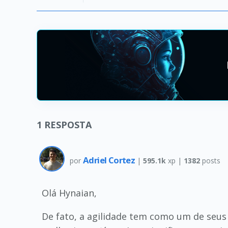
1
RESPOSTA
Adriel Cortez
por
|
595.1k
xp |
1382
posts
Olá Hynaian,
De fato, a agilidade tem como um de seus 