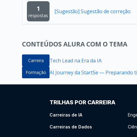
1
[Sugestão] Sugestão de correção
respostas
CONTEÚDOS ALURA COM O TEMA
Tech Lead na Era da IA
Carreira
AI Journey da StartSe — Preparando ti
Formação
TRILHAS POR CARREIRA
Carreiras de IA
Enge
Carreiras de Dados
Ciên