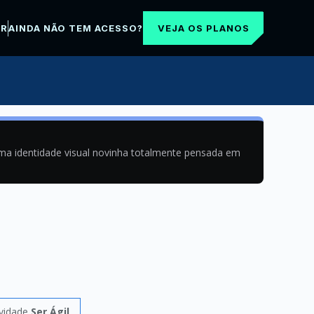
VEJA OS PLANOS
AR
AINDA NÃO TEM ACESSO?
uma identidade visual novinha totalmente pensada em
ividade
Ser Ágil