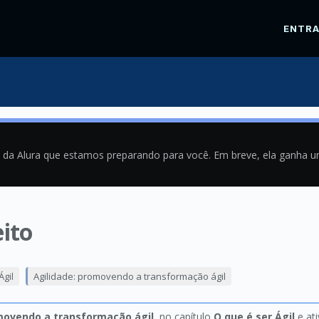
ENTR
a da Alura que estamos preparando para você. Em breve, ela ganha 
eito
3
gil
Agilidade: promovendo a transformação ágil
movendo a transformação ágil
, no capítulo
O que é ser Ágil
e at