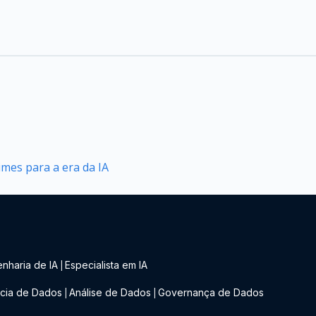
mes para a era da IA
nharia de IA
Especialista em IA
|
cia de Dados
Análise de Dados
Governança de Dados
|
|