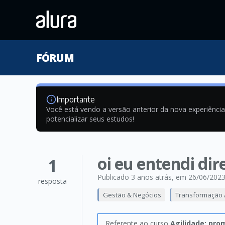
FÓRUM
Importante
Você está vendo a versão anterior da nova experiênci
potencializar seus estudos!
oi eu entendi dir
1
Publicado 3 anos atrás
, em 26/06/202
resposta
Gestão & Negócios
Transformação Á
Referente ao curso
Agilidade: pro