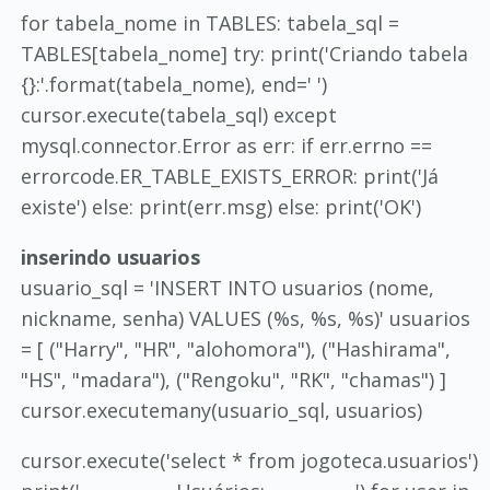
for tabela_nome in TABLES: tabela_sql =
TABLES[tabela_nome] try: print('Criando tabela
{}:'.format(tabela_nome), end=' ')
cursor.execute(tabela_sql) except
mysql.connector.Error as err: if err.errno ==
errorcode.ER_TABLE_EXISTS_ERROR: print('Já
existe') else: print(err.msg) else: print('OK')
inserindo usuarios
usuario_sql = 'INSERT INTO usuarios (nome,
nickname, senha) VALUES (%s, %s, %s)' usuarios
= [ ("Harry", "HR", "alohomora"), ("Hashirama",
"HS", "madara"), ("Rengoku", "RK", "chamas") ]
cursor.executemany(usuario_sql, usuarios)
cursor.execute('select * from jogoteca.usuarios')