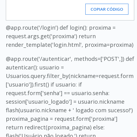
COPIAR CÓDIGO
@app.route('/login') def login(): proxima =
request.args.get('proxima') return
render_template('login.html', proxima=proxima)
@app.route('/autenticar', methods=['POST',]) def
autenticar(): usuario =
Usuarios.query.filter_by(nickname=request.form
['usuario']).first() if usuario: if
request.form['senha'] == usuario.senha:
session['usuario_logado'] = usuario.nickname
flash(usuario.nickname + ' logado com sucesso!')
proxima_pagina = request.form['proxima']
return redirect(proxima_pagina) else:
flash('Usuário não logado.') return