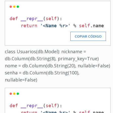
def
__repr__
(
self
):

return
'<Name %r>'
 % 
self
COPIAR CÓDIGO
class Usuarios(db.Model): nickname =
db.Column(db.String(8), primary_key=True)
nome = db.Column(db.String(20), nullable=False)
senha = db.Column(db.String(100),
nullable=False)
def
__repr__
(
self
):

return
'<Name %r>'
 % 
self