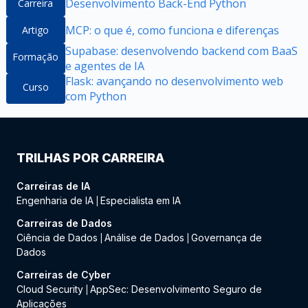
Desenvolvimento Back-End Python
Carreira
MCP: o que é, como funciona e diferenças
Artigo
Supabase: desenvolvendo backend com BaaS
Formação
e agentes de IA
Flask: avançando no desenvolvimento web
Curso
com Python
TRILHAS POR CARREIRA
Carreiras de IA
Engenharia de IA
Especialista em IA
|
Carreiras de Dados
Ciência de Dados
Análise de Dados
Governança de
|
|
Dados
Carreiras de Cyber
Cloud Security
AppSec: Desenvolvimento Seguro de
|
Aplicações