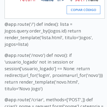
COPIAR CÓDIGO
@app.route('/') def index(): lista =
Jogos.query.order_by(Jogos.id) return
render_template('lista.html', titulo='Jogos',
jogos=lista)
@app.route('/novo') def novo(): if
'usuario_logado' not in session or
session['usuario_logado'] == None: return
redirect(url_for('login', proxima=url_for('novo')))
return render_template('novo.html',
titulo='Novo Jogo')
@app.route('/criar', methods=['POST',]) def
criar(): nome = request.form['nome'] categoria =