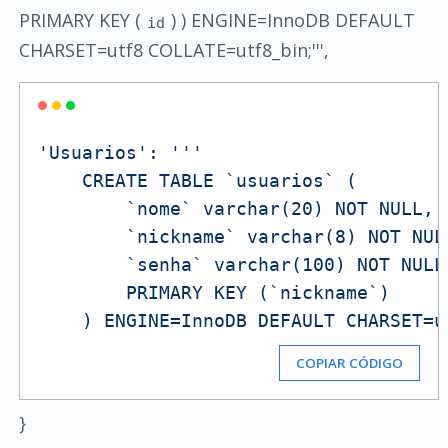
PRIMARY KEY (
) ) ENGINE=InnoDB DEFAULT
id
CHARSET=utf8 COLLATE=utf8_bin;''',
'Usuarios'
: 
'''

    CREATE TABLE `usuarios` (

        `nome` varchar(20) NOT NULL,

        `nickname` varchar(8) NOT NULL
        `senha` varchar(100) NOT NULL,
        PRIMARY KEY (`nickname`)

    ) ENGINE=InnoDB DEFAULT CHARSET=u
COPIAR CÓDIGO
}