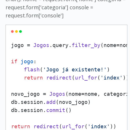
request.form['categoria'] console =
request.form['console']
jogo = 
Jogos
.
query
.
filter_by
(nome=nom
if
jogo
:

flash
(
'Jogo já existente!'
)

return
redirect
(
url_for
(
'index'
))

novo_jogo = 
Jogos
(nome=nome, categori
db.
session
.
add
(novo_jogo)

db.
session
.
commit
()

return
redirect
(
url_for
(
'index'