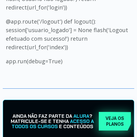
redirect(url_for('login'))
@app.route('/logout') def logout():
session['usuario_logado'] = None flash('Logout
efetuado com sucesso!') return
redirect(url_for('index'))
app.run(debug=True)
AINDA NÃO FAZ PARTE DA
ALURA
?
VEJA OS
MATRICULE-SE E TENHA
ACESSO A
PLANOS
TODOS OS CURSOS
E CONTEÚDOS