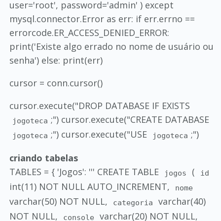
user='root', password='admin' ) except
mysql.connector.Error as err: if err.errno ==
errorcode.ER_ACCESS_DENIED_ERROR:
print('Existe algo errado no nome de usuário ou
senha') else: print(err)
cursor = conn.cursor()
cursor.execute("DROP DATABASE IF EXISTS
;") cursor.execute("CREATE DATABASE
jogoteca
;") cursor.execute("USE
;")
jogoteca
jogoteca
criando tabelas
TABLES = { 'Jogos': ''' CREATE TABLE
(
jogos
id
int(11) NOT NULL AUTO_INCREMENT,
nome
varchar(50) NOT NULL,
varchar(40)
categoria
NOT NULL,
varchar(20) NOT NULL,
console