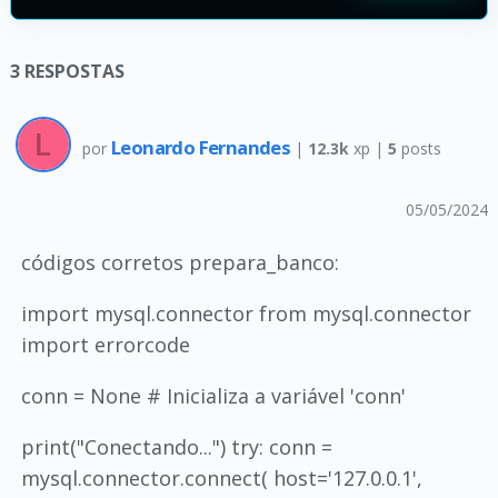
3
RESPOSTAS
Leonardo Fernandes
por
|
12.3k
xp |
5
posts
05/05/2024
códigos corretos prepara_banco:
import mysql.connector from mysql.connector
import errorcode
conn = None # Inicializa a variável 'conn'
print("Conectando...") try: conn =
mysql.connector.connect( host='127.0.0.1',