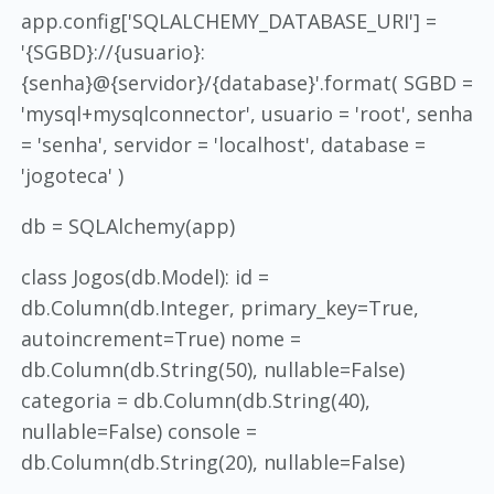
app.config['SQLALCHEMY_DATABASE_URI'] =
'{SGBD}://{usuario}:
{senha}@{servidor}/{database}'.format( SGBD =
'mysql+mysqlconnector', usuario = 'root', senha
= 'senha', servidor = 'localhost', database =
'jogoteca' )
db = SQLAlchemy(app)
class Jogos(db.Model): id =
db.Column(db.Integer, primary_key=True,
autoincrement=True) nome =
db.Column(db.String(50), nullable=False)
categoria = db.Column(db.String(40),
nullable=False) console =
db.Column(db.String(20), nullable=False)