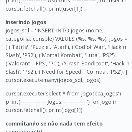
print(' ------------- Usuários: -------------') for user in
cursor.fetchall(): print(user[1])
inserindo jogos
jogos_sql = 'INSERT INTO jogos (nome,
categoria, console) VALUES (%s, %s, %s)' jogos =
[ ('Tetris', 'Puzzle', 'Atari'), ('God of War', 'Hack n
Slash', 'PS2'), ('Mortal Kombat', 'Luta', 'PS2'),
('Valorant', 'FPS', 'PC'), ('Crash Bandicoot', 'Hack n
Slash', 'PS2'), ('Need for Speed', 'Corrida', 'PS2'), ]
cursor.executemany(jogos_sql, jogos)
cursor.execute('select * from jogoteca.jogos')
print(' ------------- Jogos: -------------') for jogo in
cursor.fetchall(): print(jogo[1])
commitando se não nada tem efeito
conn.commit()