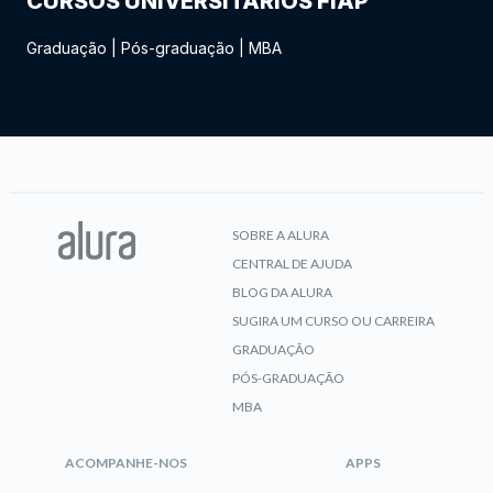
CURSOS UNIVERSITÁRIOS FIAP
Graduação
|
Pós-graduação
|
MBA
SOBRE A ALURA
CENTRAL DE AJUDA
BLOG DA ALURA
SUGIRA UM CURSO OU CARREIRA
GRADUAÇÃO
PÓS-GRADUAÇÃO
MBA
ACOMPANHE-NOS
APPS