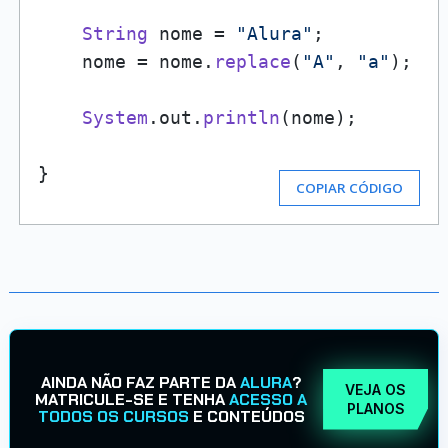
String
 nome = 
"Alura"
;

    nome = nome.
replace
(
"A"
, 
"a"
);

System
.
out
.
println
(nome);

}
COPIAR CÓDIGO
AINDA NÃO FAZ PARTE DA
ALURA
?
VEJA OS
MATRICULE-SE E TENHA
ACESSO A
PLANOS
TODOS OS CURSOS
E CONTEÚDOS