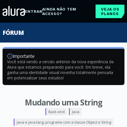
AINDA NÃO TEM
VEJA OS
ENTRAR
ACESSO?
PLANOS
FÓRUM
Importante
Você está vendo a versão anterior da nova experiência da
Alura que estamos preparando para você. Em breve, ela
ganha uma identidade visual novinha totalmente pensada
em potencializar seus estudos!
Mudando uma String
Back-end
Java
Java e java.lang: programe com a classe Object e String