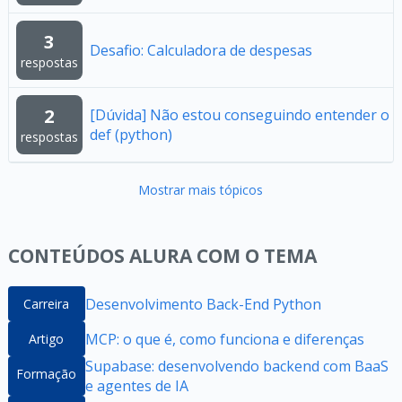
3
Desafio: Calculadora de despesas
respostas
2
[Dúvida] Não estou conseguindo entender o
def (python)
respostas
Mostrar mais tópicos
CONTEÚDOS ALURA COM O TEMA
Desenvolvimento Back-End Python
Carreira
MCP: o que é, como funciona e diferenças
Artigo
Supabase: desenvolvendo backend com BaaS
Formação
e agentes de IA