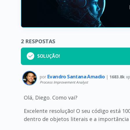
2
RESPOSTAS
SOLUÇÃO!
Evandro Santana Amadio
por
|
1683.8k
xp
Process Improvement Analyst
Olá, Diego. Como vai?
Excelente resolução! O seu código está 
dentro de objetos literais e a importânci