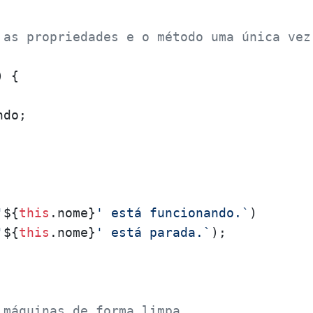
 as propriedades e o método uma única vez
) {

do;

'
${
this
.nome}
' está funcionando.`
)

'
${
this
.nome}
' está parada.`
);

 máquinas de forma limpa