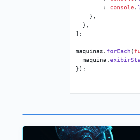
        : 
console
.
    },

  },

];

maquinas.
forEach
(
f
  maquina.
exibirSt