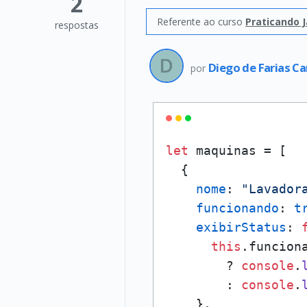
2
Referente ao curso
Praticando J
respostas
Diego de Farias C
por
let
 maquinas = [

  {

nome
: 
"Lavador
funcionando
: 
t
exibirStatus
: 
this
.
funcion
        ? 
console
.
        : 
console
.
    },
