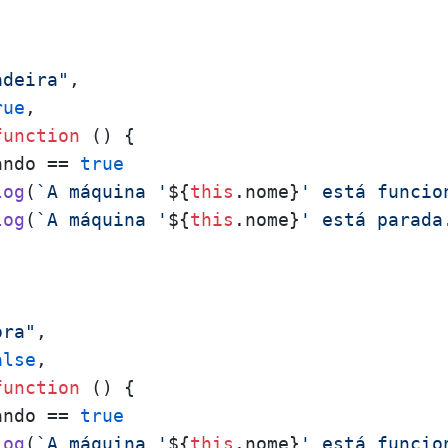
adeira"
,

rue
,

function
 (
) {

ando
 == 
true
log
(
`A máquina '
${
this
.nome}
' está funcio
log
(
`A máquina '
${
this
.nome}
' está parada
ora"
,

alse
,

function
 (
) {

ando
 == 
true
log
(
`A máquina '
${
this
.nome}
' está funcio