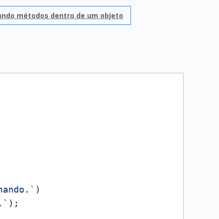
ando métodos dentro de um objeto
nando.`
)

.`
);
