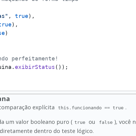
as"
, 
true
),

true
),

se
)

ndo perfeitamente!
uina.
exibirStatus
ana
 comparação explícita
.
this.funcionando == true
da um valor booleano puro (
ou
), você 
true
false
a diretamente dentro do teste lógico.