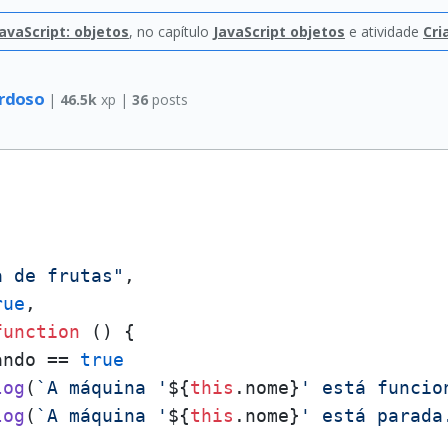
avaScript: objetos
, no capítulo
JavaScript objetos
e atividade
Cri
ardoso
|
46.5k
xp |
36
posts
a de frutas"
,

rue
,

function
 (
) {

ando
 == 
true
log
(
`A máquina '
${
this
.nome}
' está funcio
log
(
`A máquina '
${
this
.nome}
' está parada