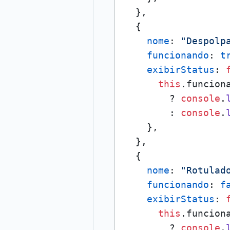
  },

  {

nome
: 
"Despolp
funcionando
: 
t
exibirStatus
: 
this
.
funcion
        ? 
console
.
        : 
console
.
    },

  },

  {

nome
: 
"Rotulad
funcionando
: 
f
exibirStatus
: 
this
.
funcion
        ? 
console
.