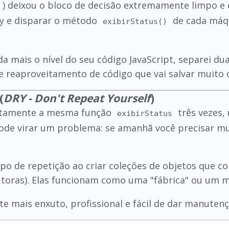
) deixou o bloco de decisão extremamente limpo e 
ay e disparar o método
de cada máqu
exibirStatus()
da mais o nível do seu código JavaScript, separei du
e reaproveitamento de código que vai salvar muito 
(
DRY - Don't Repeat Yourself
)
xatamente a mesma função
três vezes,
exibirStatus
ode virar um problema: se amanhã você precisar mu
tipo de repetição ao criar coleções de objetos q
toras). Elas funcionam como uma "fábrica" ou um m
nte mais enxuto, profissional e fácil de dar manute