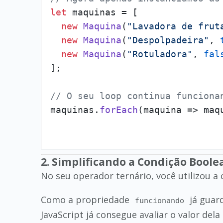
let
 maquinas = [

new
Maquina
(
"Lavadora de frut
new
Maquina
(
"Despolpadeira"
, 
new
Maquina
(
"Rotuladora"
, 
fal
];

// O seu loop continua funciona
maquinas.
forEach
(
maquina
 =>
 maq
2. Simplificando a Condição Boole
No seu operador ternário, você utilizou a
Como a propriedade
já guar
funcionando
JavaScript já consegue avaliar o valor del