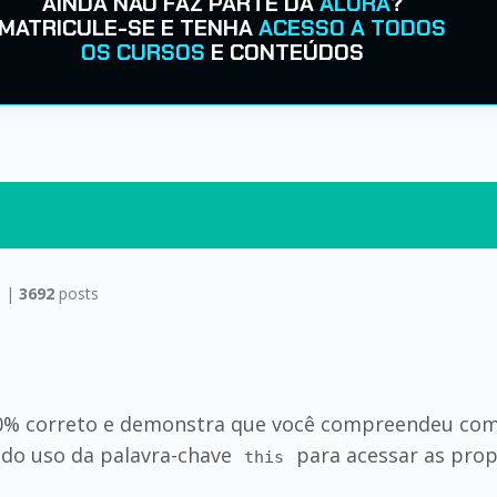
AINDA NÃO FAZ PARTE DA
ALURA
?
MATRICULE-SE E TENHA
ACESSO A TODOS
OS CURSOS
E CONTEÚDOS
 |
3692
posts
100% correto e demonstra que você compreendeu co
a do uso da palavra-chave
para acessar as prop
this