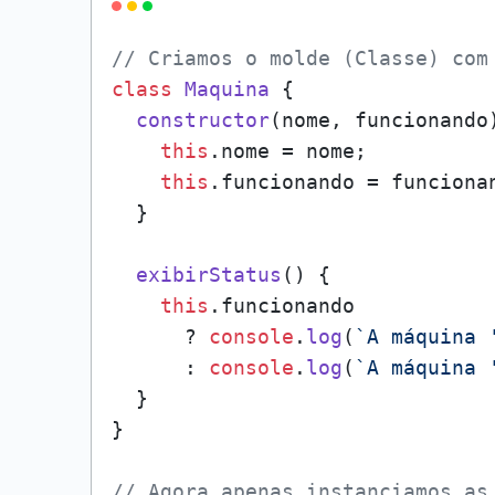
// Criamos o molde (Classe) com
class
Maquina
 {

constructor
(
nome, funcionando
this
.
nome
 = nome;

this
.
funcionando
 = funcionan
  }

exibirStatus
(
) {

this
.
funcionando
      ? 
console
.
log
(
`A máquina 
      : 
console
.
log
(
`A máquina 
  }

}

// Agora apenas instanciamos as