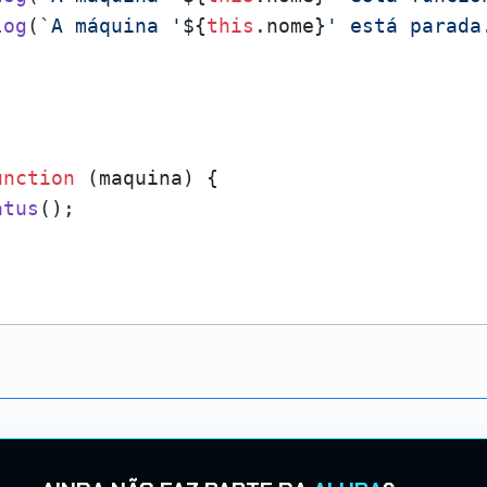
log
(
`A máquina '
${
this
.nome}
' está parada
unction
 (
maquina
) {

atus
();
