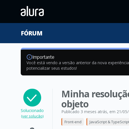
FÓRUM
Importante
Você está vendo a versão anterior da nova experiênci
potencializar seus estudos!
Minha resolução
objeto
Solucionado
Publicado 3 meses atrás
, em 21/05
(ver solução)
Front-end
JavaScript & TypeScrip