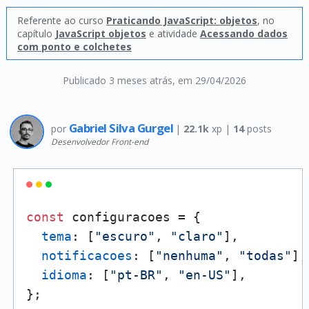
Referente ao curso
Praticando JavaScript: objetos
, no
capítulo
JavaScript objetos
e atividade
Acessando dados
com ponto e colchetes
Publicado 3 meses atrás
, em 29/04/2026
Gabriel Silva Gurgel
por
|
22.1k
xp |
14
posts
Desenvolvedor Front-end
const
 configuracoes = {

tema
: [
"escuro"
, 
"claro"
],

notificacoes
: [
"nenhuma"
, 
"todas"
],

idioma
: [
"pt-BR"
, 
"en-US"
],

};
