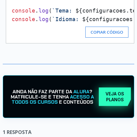
console
.
log
(
`Tema: 
${configuracoes.te
console
.
log
(
`Idioma: 
${configuracoes[
COPIAR CÓDIGO
AINDA NÃO FAZ PARTE DA
ALURA
?
VEJA OS
MATRICULE-SE E TENHA
ACESSO A
PLANOS
TODOS OS CURSOS
E CONTEÚDOS
1
RESPOSTA