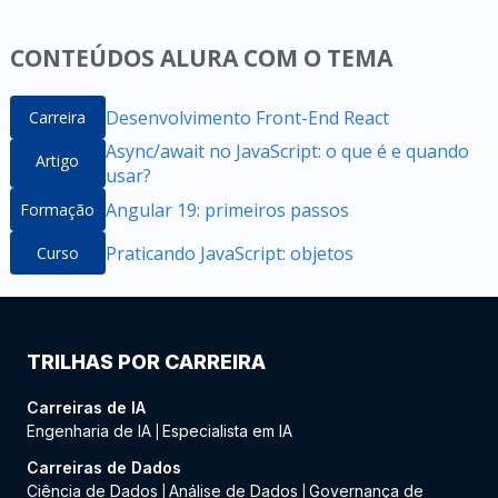
CONTEÚDOS ALURA COM O TEMA
Desenvolvimento Front-End React
Carreira
Async/await no JavaScript: o que é e quando
Artigo
usar?
Angular 19: primeiros passos
Formação
Praticando JavaScript: objetos
Curso
TRILHAS POR CARREIRA
Carreiras de IA
Engenharia de IA
Especialista em IA
|
Carreiras de Dados
Ciência de Dados
Análise de Dados
Governança de
|
|