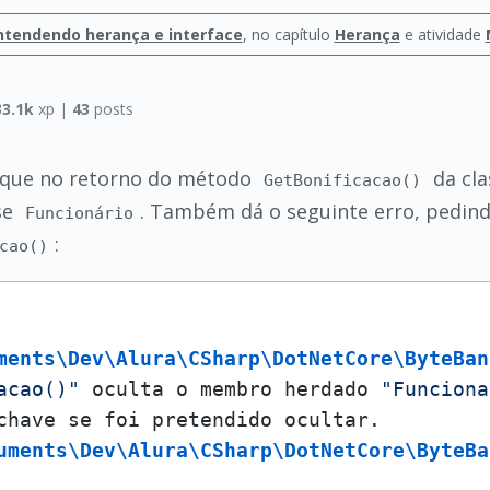
entendendo herança e interface
, no capítulo
Herança
e atividade
33.1k
xp |
43
posts
oque no retorno do método
da cl
GetBonificacao()
se
. Também dá o seguinte erro, pedin
Funcionário
:
cao()
ments\Dev\Alura\CSharp\DotNetCore\ByteBan
acao()"
 oculta o membro herdado 
"Funciona
uments\Dev\Alura\CSharp\DotNetCore\ByteBa