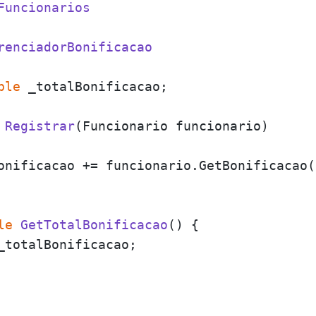
Funcionarios
renciadorBonificacao
ble
 _totalBonificacao;

Registrar
(
Funcionario funcionario
)
onificacao += funcionario.GetBonificacao()
le
GetTotalBonificacao
()
 {

_totalBonificacao;
