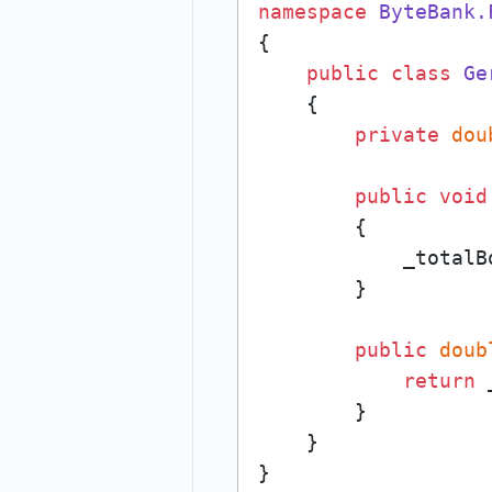
namespace
ByteBank.
{

public
class
Ge
    {

private
dou
public
void
        {

            _totalB
        }

public
doub
return
 
        }

    }

}