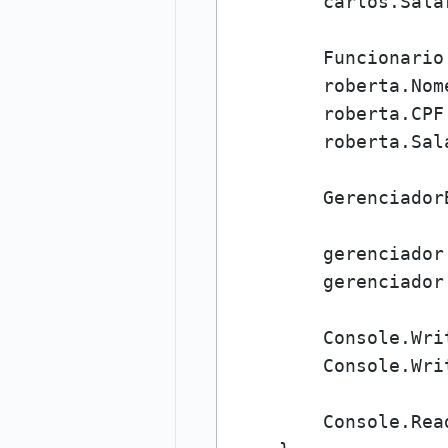
        carlos.Sala
        Funcionario
        roberta.Nom
        roberta.CPF
        roberta.Sal
        Gerenciador
        gerenciador
        gerenciador
        Console.Wri
        Console.Wri
        Console.Read