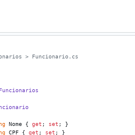
onarios > Funcionario.cs
Funcionarios
ncionario
ng
 Nome { 
get
; 
set
; }

ng
 CPF { 
get
; 
set
; }
