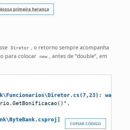
Nossa primeira herança
asse
, o retorno sempre acompanha
Diretor
do para colocar
, antes de "double", em
new
k\Funcionarios\Diretor.cs(7,23): warning
rio.GetBonificacao()"
. 

nk\ByteBank.csproj]
COPIAR CÓDIGO