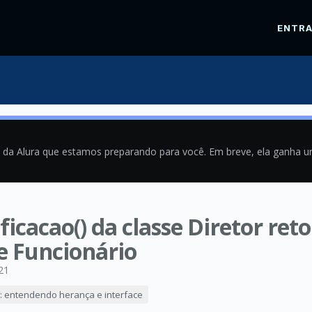
ENTR
a da Alura que estamos preparando para você. Em breve, ela ganha 
icacao() da classe Diretor re
e Funcionário
21
3: entendendo herança e interface