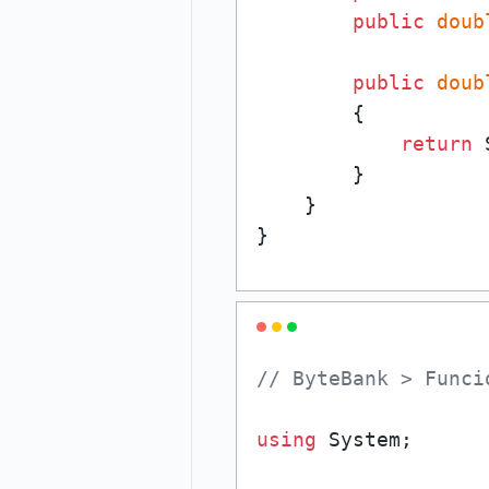
public
doub
public
doub
        {

return
 
        }    

    }

}
// ByteBank > Funci
using
 System;
