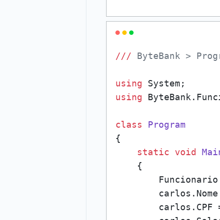
///
 ByteBank > Prog
using
using
 ByteBank.Funci
class
Program
{

static
void
Mai
    {

        Funcionario
        carlos.Nome
        carlos.CPF 