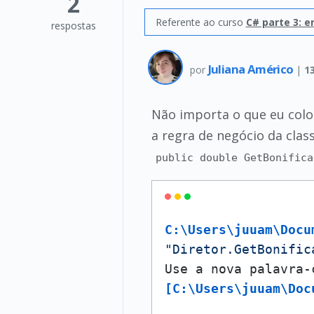
2
Referente ao curso
C# parte 3: 
respostas
Juliana Américo
por
|
1
Não importa o que eu col
a regra de negócio da clas
public double GetBonifica
C:\Users\juuam\Docu
"Diretor.GetBonific
[C:\Users\juuam\Doc