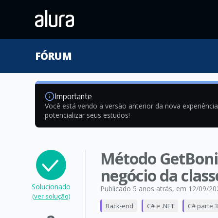
FÓRUM
Importante
Você está vendo a versão anterior da nova experiênci
potencializar seus estudos!
Método GetBonif
negócio da class
Solucionado
Publicado 5 anos atrás
, em 12/09/20
(ver solução)
Back-end
C# e .NET
C# parte 