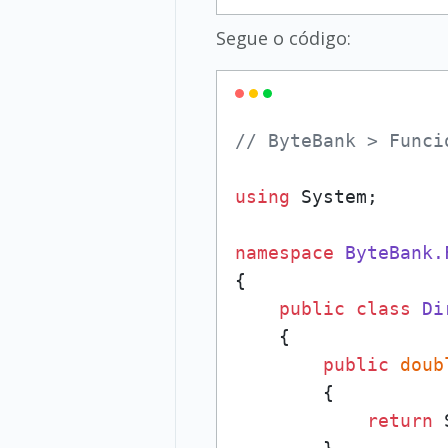
Segue o código:
// ByteBank > Funci
using
 System;

namespace
ByteBank.
{

public
class
Di
    {

public
doub
        {

return
 