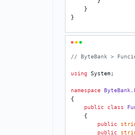
        }

    }

}
// ByteBank > Funci
using
 System;

namespace
ByteBank.
{

public
class
Fu
    {

public
stri
public
stri