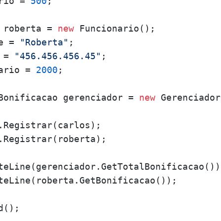
rio = 
500
;

 roberta = 
new
 Funcionario();

e = 
"Roberta"
;

 = 
"456.456.456.45"
;

ario = 
2000
;

Bonificacao gerenciador = 
new
 Gerenciador
.Registrar(carlos);

.Registrar(roberta);

teLine(gerenciador.GetTotalBonificacao());
teLine(roberta.GetBonificacao());

();
