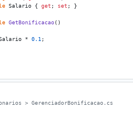
le
 Salario { 
get
; 
set
; }

le
GetBonificacao
()
Salario * 
0.1
;

onarios > GerenciadorBonificacao.cs