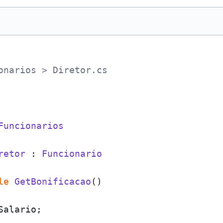
onarios > Diretor.cs
Funcionarios
retor
 : 
Funcionario
le
GetBonificacao
()
Salario;
