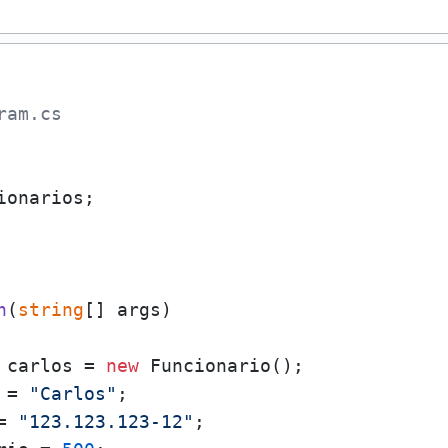
ram.cs
onarios;

n
(
string
[] args
)
 carlos = 
new
 Funcionario();

 = 
"Carlos"
;

= 
"123.123.123-12"
;
