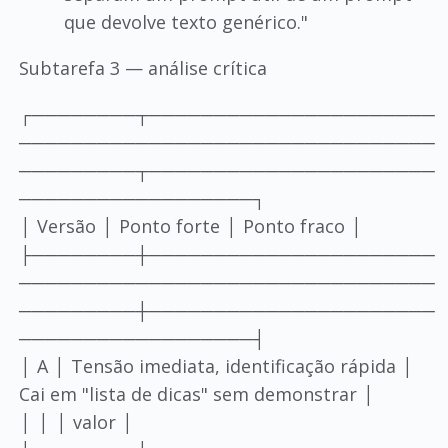
que devolve texto genérico."
Subtarefa 3 — análise crítica
┌────────┬──────────────────────
────────────────────────────────
─────────┬──────────────────────
──────────────────┐
│ Versão │ Ponto forte │ Ponto fraco │
├────────┼──────────────────────
────────────────────────────────
─────────┼──────────────────────
──────────────────┤
│ A │ Tensão imediata, identificação rápida │
Cai em "lista de dicas" sem demonstrar │
│ │ │ valor │