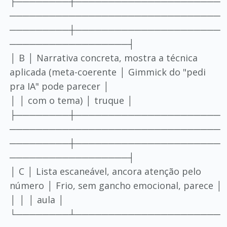
├────────┼──────────────────────
────────────────────────────────
─────────┼──────────────────────
──────────────────┤
│ B │ Narrativa concreta, mostra a técnica
aplicada (meta-coerente │ Gimmick do "pedi
pra IA" pode parecer │
│ │ com o tema) │ truque │
├────────┼──────────────────────
────────────────────────────────
─────────┼──────────────────────
──────────────────┤
│ C │ Lista escaneável, ancora atenção pelo
número │ Frio, sem gancho emocional, parece │
│ │ │ aula │
└────────┴──────────────────────