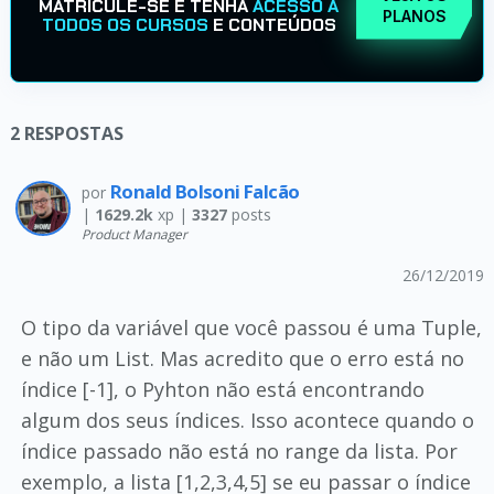
MATRICULE-SE E TENHA
ACESSO A
PLANOS
TODOS OS CURSOS
E CONTEÚDOS
2
RESPOSTAS
Ronald Bolsoni Falcão
por
|
1629.2k
xp |
3327
posts
Product Manager
26/12/2019
O tipo da variável que você passou é uma Tuple,
e não um List. Mas acredito que o erro está no
índice [-1], o Pyhton não está encontrando
algum dos seus índices. Isso acontece quando o
índice passado não está no range da lista. Por
exemplo, a lista [1,2,3,4,5] se eu passar o índice