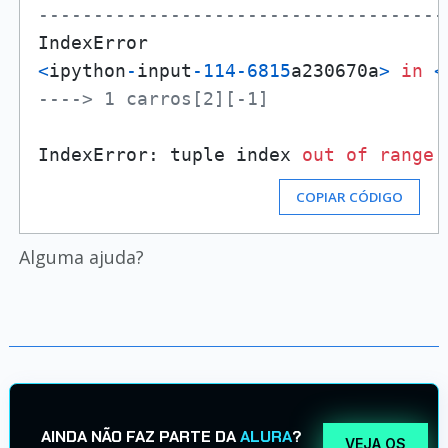
-------------------------------------
IndexError                           
<
ipython
-
input
-114
-6815
a230670a
>
in
<
----> 1 carros[2][-1]
IndexError: tuple index 
out
of
range
COPIAR CÓDIGO
Alguma ajuda?
AINDA NÃO FAZ PARTE DA
ALURA
?
VEJA OS